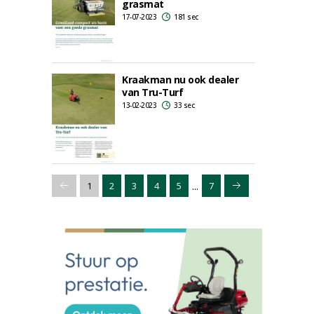
grasmat
17-07-2023
181 sec
Kraakman nu ook dealer
van Tru-Turf
13-02-2023
33 sec
...
1
2
3
4
5
7