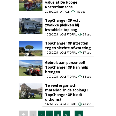
value at De Hooge
Rotterdamsche
29-10-2025 | ARTICLE
159 sec
TopChanger XP vult
zwakke plekken bij
instabiele toplaag
10-09-2025 | ADVERTORIAL
39 sec
TopChanger XP inzetten
tegen slechte afwatering
10-08-2025 | ADVERTORIAL
37 sec
Gebrek aan personeel?
TopChanger XP kan hulp
brengen
10-07-2025 | ADVERTORIAL
38 sec
Te veel organisch
materiaal in de toplaag?
TopChanger XP biedt
uitkomst
14-06-2025 | ADVERTORIAL
41 sec
...
1
2
3
4
5
16