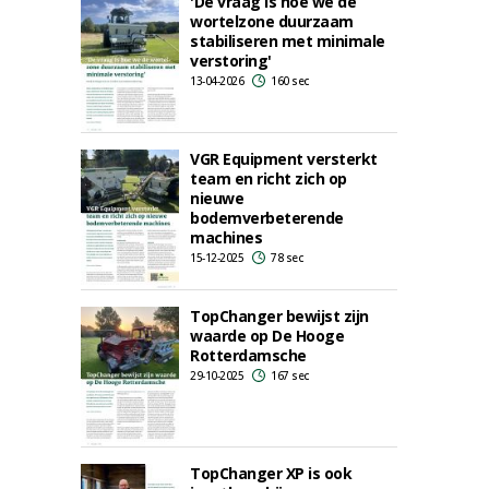
'De vraag is hoe we de
wortelzone duurzaam
stabiliseren met minimale
verstoring'
13-04-2026
160 sec
VGR Equipment versterkt
team en richt zich op
nieuwe
bodemverbeterende
machines
15-12-2025
78 sec
TopChanger bewijst zijn
waarde op De Hooge
Rotterdamsche
29-10-2025
167 sec
TopChanger XP is ook