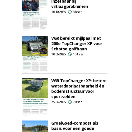
inzetbaar bij
viltlaagproblemen
10-10-2025
38 sec
VGR bereikt mijlpaal met
200e TopChanger XP voor
Schotse golfbaan
10-06-2025
154 sec
VGR TopChanger XP: betere
waterdoorlaatbaarheid én
bodemstructuur voor
sportvelden
25-04-2025
70 sec
GroeiGoed-compost als
basis voor een goede