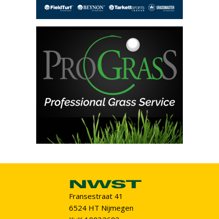
Fransestraat 41
6524 HT Nijmegen