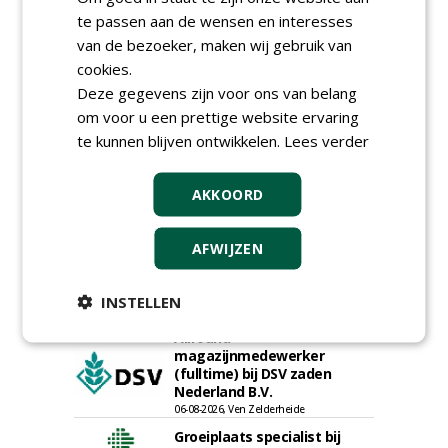
te passen aan de wensen en interesses
Proefveldmedewerker/
Chauffeur
van de bezoeker, maken wij gebruik van
landbouwmachines bij DSV
cookies.
zaden Nederland B.V.
Deze gegevens zijn voor ons van belang
06-08-2026, Ven-Zelderheide
om voor u een prettige website ervaring
Kasmedewerker (fulltime) bij
te kunnen blijven ontwikkelen.
Lees verder
DSV zaden Nederland B.V.
06-08-2026, Ven-Zelderheide
AKKOORD
Projectleider Sport bij Antea
Realisatie
15-07-2026, Almere, Maastricht,
Oosterhout
AFWIJZEN
Uitvoerder civiele techniek &
sport bij Antea Realisatie
INSTELLEN
15-07-2026, Capelle a/d IJssel, Maastricht
Allround
magazijnmedewerker
(fulltime) bij DSV zaden
Nederland B.V.
06-08-2026, Ven Zelderheide
Groeiplaats specialist bij