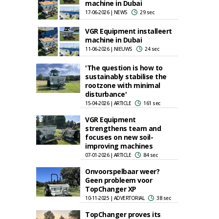
machine in Dubai
17-06-2026 | NEWS
29 sec
VGR Equipment installeert
machine in Dubai
11-06-2026 | NIEUWS
24 sec
'The question is how to
sustainably stabilise the
rootzone with minimal
disturbance'
15-04-2026 | ARTICLE
161 sec
VGR Equipment
strengthens team and
focuses on new soil-
improving machines
07-01-2026 | ARTICLE
84 sec
Onvoorspelbaar weer?
Geen probleem voor
TopChanger XP
10-11-2025 | ADVERTORIAL
38 sec
TopChanger proves its