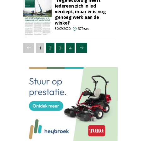
'Tegenwoordig heeft
iedereen zich in led
verdiept, maar er is nog
genoeg werk aan de
winkel'
30-09-2020
379 sec
1
2
3
4