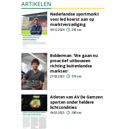
ARTIKELEN
Nederlandse sportmarkt
voor led koerst aan op
marktverzadiging
09-12-2024
292 sec
Bolderman: 'We gaan nu
proactief uitbouwen
richting buitenlandse
markten'
27-02-2023
374 sec
Atleten van AV De Gemzen
sporten onder heldere
lichtcondities
06-01-2023
280 sec