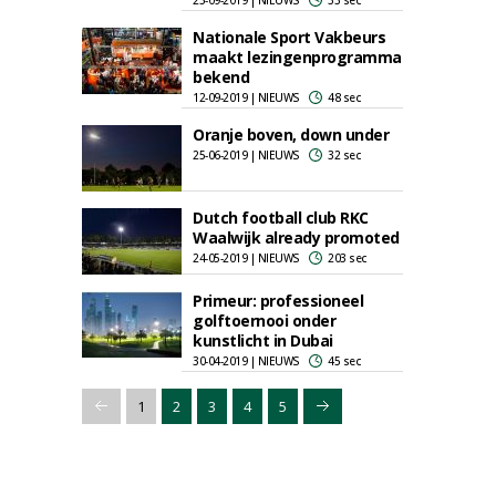
25-09-2019 | NIEUWS
33 sec
Nationale Sport Vakbeurs
maakt lezingenprogramma
bekend
12-09-2019 | NIEUWS
48 sec
Oranje boven, down under
25-06-2019 | NIEUWS
32 sec
Dutch football club RKC
Waalwijk already promoted
24-05-2019 | NIEUWS
203 sec
Primeur: professioneel
golftoernooi onder
kunstlicht in Dubai
30-04-2019 | NIEUWS
45 sec
1
2
3
4
5