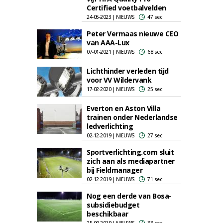
Certified voetbalvelden
24-05-2023 | NIEUWS
47 sec
Peter Vermaas nieuwe CEO
van AAA-Lux
07-01-2021 | NIEUWS
68 sec
Lichthinder verleden tijd
voor VV Wildervank
17-02-2020 | NIEUWS
25 sec
Everton en Aston Villa
trainen onder Nederlandse
ledverlichting
02-12-2019 | NIEUWS
27 sec
Sportverlichting.com sluit
zich aan als mediapartner
bij Fieldmanager
02-12-2019 | NIEUWS
71 sec
Nog een derde van Bosa-
subsidiebudget
beschikbaar