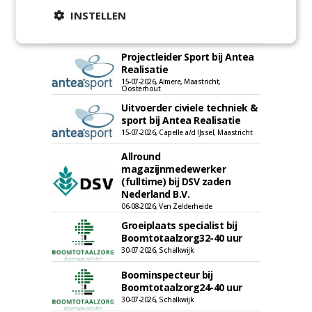
Kasmedewerker (fulltime) bij
INSTELLEN
DSV zaden Nederland B.V.
06-08-2026, Ven-Zelderheide
Projectleider Sport bij Antea
Realisatie
15-07-2026, Almere, Maastricht,
Oosterhout
Uitvoerder civiele techniek &
sport bij Antea Realisatie
15-07-2026, Capelle a/d IJssel, Maastricht
Allround
magazijnmedewerker
(fulltime) bij DSV zaden
Nederland B.V.
06-08-2026, Ven Zelderheide
Groeiplaats specialist bij
Boomtotaalzorg32-40 uur
30-07-2026, Schalkwijk
Boominspecteur bij
Boomtotaalzorg24-40 uur
30-07-2026, Schalkwijk