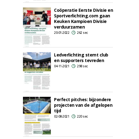
Coöperatie Eerste Divisie en
Sportverlichting.com gaan
Keuken Kampioen Divisie
verduurzamen
20-01-2022
262 sec
Ledverlichting stemt club
en supporters tevreden
04-11-2021
298 sec
Perfect pitches: bijzondere
projecten van de afgelopen
tijd
02-08-2021
220 sec