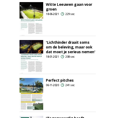
Witte Leeuwen gaan voor
groen
18-06-2021
229 sec
'Lichthinder draait soms
om de beleving, maar ook
dat moet je serieus nemen'
18-01-2021
208 sec
Perfect pitches
06-11-2020
241 sec