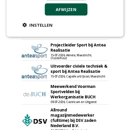
Chauffeur
landbouwmachines bij DSV
AFWIJZEN
zaden Nederland B.V.
06-08-2026, Ven-Zelderheide
Kasmedewerker (fulltime) bij
INSTELLEN
DSV zaden Nederland B.V.
06-08-2026, Ven-Zelderheide
Projectleider Sport bij Antea
Realisatie
15-07-2026, Almere, Maastricht,
Oosterhout
Uitvoerder civiele techniek &
sport bij Antea Realisatie
15-07-2026, Capelle a/d IJssel, Maastricht
Meewerkend Voorman
Sportvelden bij
Werkorganisatie BUCH
09-07-2026, Castricum en Uitgeest
Allround
magazijnmedewerker
(fulltime) bij DSV zaden
Nederland B.V.