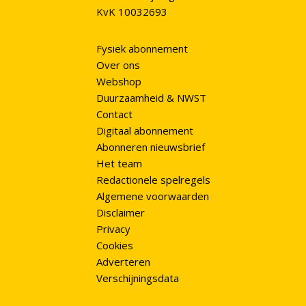
KvK 10032693
Fysiek abonnement
Over ons
Webshop
Duurzaamheid & NWST
Contact
Digitaal abonnement
Abonneren nieuwsbrief
Het team
Redactionele spelregels
Algemene voorwaarden
Disclaimer
Privacy
Cookies
Adverteren
Verschijningsdata