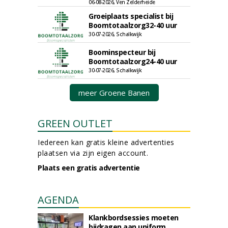
06-08-2026, Ven Zelderheide
Groeiplaats specialist bij
Boomtotaalzorg32-40 uur
30-07-2026, Schalkwijk
Boominspecteur bij
Boomtotaalzorg24-40 uur
30-07-2026, Schalkwijk
meer Groene Banen
GREEN OUTLET
Iedereen kan gratis kleine advertenties
plaatsen via zijn eigen account.
Plaats een gratis advertentie
AGENDA
Klankbordsessies moeten
bijdragen aan uniform