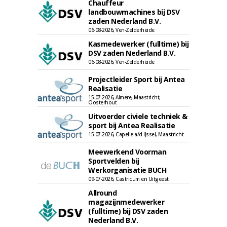
Chauffeur
landbouwmachines bij DSV
zaden Nederland B.V.
06-08-2026, Ven-Zelderheide
Kasmedewerker (fulltime) bij
DSV zaden Nederland B.V.
06-08-2026, Ven-Zelderheide
Projectleider Sport bij Antea
Realisatie
15-07-2026, Almere, Maastricht,
Oosterhout
Uitvoerder civiele techniek &
sport bij Antea Realisatie
15-07-2026, Capelle a/d IJssel, Maastricht
Meewerkend Voorman
Sportvelden bij
Werkorganisatie BUCH
09-07-2026, Castricum en Uitgeest
Allround
magazijnmedewerker
(fulltime) bij DSV zaden
Nederland B.V.