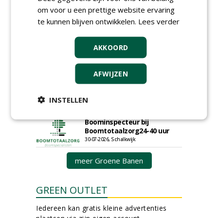
Sportvelden bij
om voor u een prettige website ervaring
Werkorganisatie BUCH
te kunnen blijven ontwikkelen.
Lees verder
09-07-2026, Castricum en Uitgeest
Allround
AKKOORD
magazijnmedewerker
(fulltime) bij DSV zaden
Nederland B.V.
AFWIJZEN
06-08-2026, Ven Zelderheide
Groeiplaats specialist bij
Boomtotaalzorg32-40 uur
INSTELLEN
30-07-2026, Schalkwijk
Boominspecteur bij
Boomtotaalzorg24-40 uur
30-07-2026, Schalkwijk
meer Groene Banen
GREEN OUTLET
Iedereen kan gratis kleine advertenties