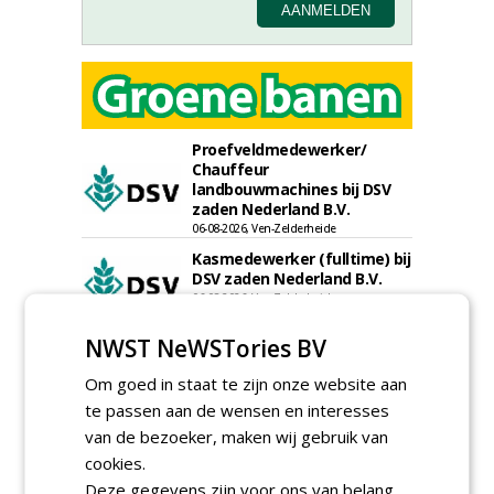
Proefveldmedewerker/
Chauffeur
landbouwmachines bij DSV
zaden Nederland B.V.
06-08-2026, Ven-Zelderheide
Kasmedewerker (fulltime) bij
DSV zaden Nederland B.V.
06-08-2026, Ven-Zelderheide
Projectleider Sport bij Antea
NWST NeWSTories BV
Realisatie
15-07-2026, Almere, Maastricht,
Om goed in staat te zijn onze website aan
Oosterhout
te passen aan de wensen en interesses
Uitvoerder civiele techniek &
van de bezoeker, maken wij gebruik van
sport bij Antea Realisatie
15-07-2026, Capelle a/d IJssel, Maastricht
cookies.
Deze gegevens zijn voor ons van belang
Meewerkend Voorman