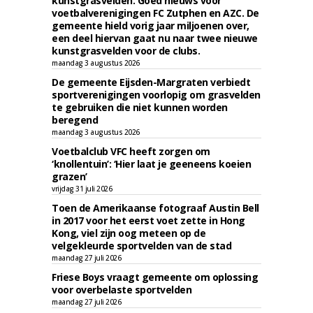
kunstgrasvelden. Goed nieuws voor
voetbalverenigingen FC Zutphen en AZC. De
gemeente hield vorig jaar miljoenen over,
een deel hiervan gaat nu naar twee nieuwe
kunstgrasvelden voor de clubs.
maandag 3 augustus 2026
De gemeente Eijsden-Margraten verbiedt
sportverenigingen voorlopig om grasvelden
te gebruiken die niet kunnen worden
beregend
maandag 3 augustus 2026
Voetbalclub VFC heeft zorgen om
‘knollentuin’: ‘Hier laat je geeneens koeien
grazen’
vrijdag 31 juli 2026
Toen de Amerikaanse fotograaf Austin Bell
in 2017 voor het eerst voet zette in Hong
Kong, viel zijn oog meteen op de
velgekleurde sportvelden van de stad
maandag 27 juli 2026
Friese Boys vraagt gemeente om oplossing
voor overbelaste sportvelden
maandag 27 juli 2026