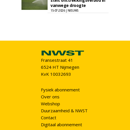
stelt onttrekkingsverbod in
vanwege droogte
15-07-2026 | NIEUWS
Fransestraat 41
6524 HT Nijmegen
KvK 10032693
Fysiek abonnement
Over ons
Webshop
Duurzaamheid & NWST
Contact
Digitaal abonnement