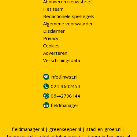
Abonneren nieuwsbrief
Het team
Redactionele spelregels
Algemene voorwaarden
Disclaimer
Privacy
Cookies
Adverteren
Verschijningsdata
info@nwst.nl
024-3602454
06-42798144
fieldmanager
fieldmanager.nl
|
greenkeeper.nl
|
stad-en-groen.nl
|
boomzorg.nl
|
vakbladdehovenier.nl
|
boom-in-business.nl