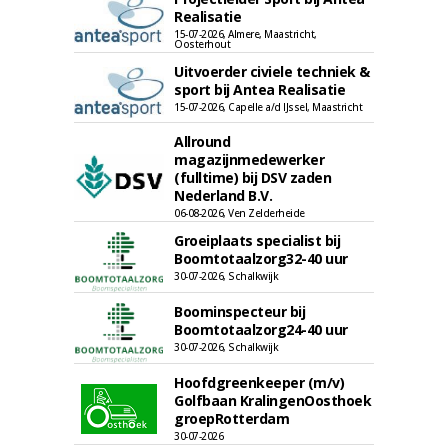
Realisatie
15-07-2026, Almere, Maastricht,
Oosterhout
Uitvoerder civiele techniek &
sport bij Antea Realisatie
15-07-2026, Capelle a/d IJssel, Maastricht
Allround
magazijnmedewerker
(fulltime) bij DSV zaden
Nederland B.V.
06-08-2026, Ven Zelderheide
Groeiplaats specialist bij
Boomtotaalzorg32-40 uur
30-07-2026, Schalkwijk
Boominspecteur bij
Boomtotaalzorg24-40 uur
30-07-2026, Schalkwijk
Hoofdgreenkeeper (m/v)
Golfbaan KralingenOosthoek
groepRotterdam
30-07-2026