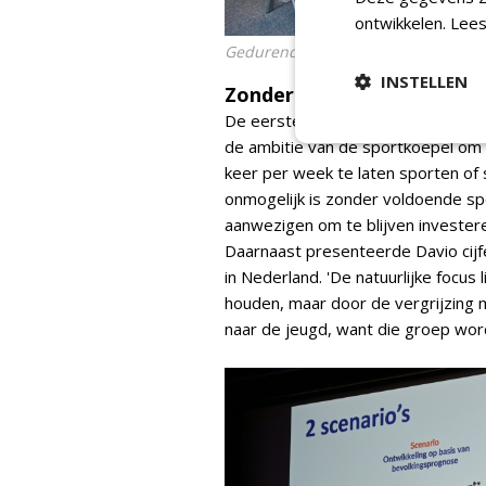
ontwikkelen.
Lees
Gedurende het congres energieke 
INSTELLEN
Zonder sportplek blijft sp
De eerste plenaire lezing werd ve
de ambitie van de sportkoepel om 
keer per week te laten sporten of s
onmogelijk is zonder voldoende spo
aanwezigen om te blijven investere
Daarnaast presenteerde Davio cijfe
in Nederland. 'De natuurlijke focu
houden, maar door de vergrijzing m
naar de jeugd, want die groep wordt