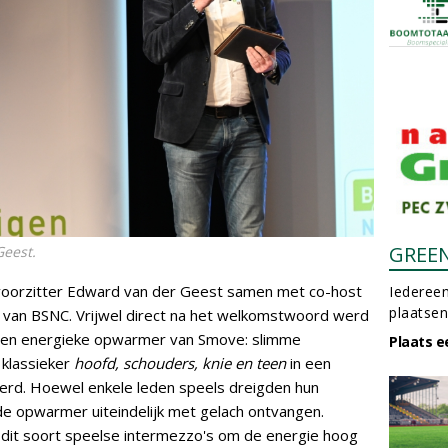
GREE
Geest.
oorzitter Edward van der Geest samen met co-host
Iedereen
plaatsen
ur van BSNC. Vrijwel direct na het welkomstwoord werd
 een energieke opwarmer van Smove: slimme
Plaats e
 klassieker
hoofd, schouders, knie en teen
in een
erd. Hoewel enkele leden speels dreigden hun
e opwarmer uiteindelijk met gelach ontvangen.
dit soort speelse intermezzo's om de energie hoog