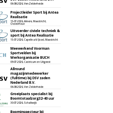
06-08-2026, Ven-Zelderheide
Projectleider Sport bij Antea
Realisatie
15-07-2026, Almere, Maastricht,
Oosterhout
Uitvoerder civiele techniek &
sport bij Antea Realisatie
15-07-2026, Capelle a/d IJssel, Maastricht
Meewerkend Voorman
Sportvelden bij
Werkorganisatie BUCH
09-07-2026, Castricum en Uitgeest
Allround
magazijnmedewerker
(fulltime) bij DSV zaden
Nederland B.V.
06-08-2026, Ven Zelderheide
Groeiplaats specialist bij
Boomtotaalzorg32-40 uur
30-07-2026, Schalkwijk
Boominspecteur bij