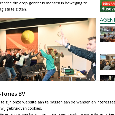
 branche die erop gericht is mensen in beweging te
g stil te zitten.
AGEN
Tories BV
 te zijn onze website aan te passen aan de wensen en interesse
ij gebruik van cookies.
jn voor ons van belang om voor u een prettige website ervaring 