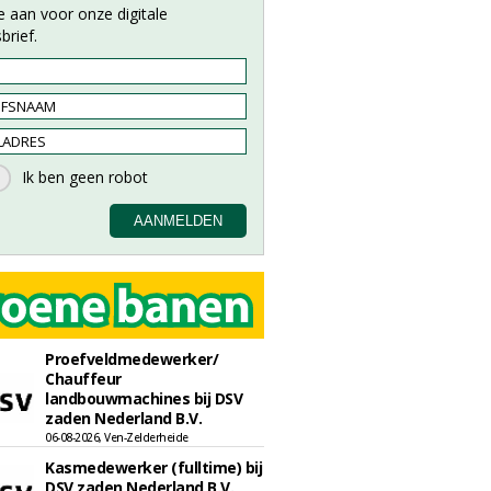
e aan voor onze digitale
brief.
Proefveldmedewerker/
Chauffeur
landbouwmachines bij DSV
zaden Nederland B.V.
06-08-2026, Ven-Zelderheide
Kasmedewerker (fulltime) bij
DSV zaden Nederland B.V.