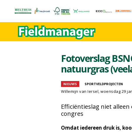
Fotoverslag BSNC
natuurgras (veel
NIEUWS
SPORTVELDPROJECTEN
Willemijn van Iersel
, woensdag 29 ja
Efficiëntieslag niet allee
congres
Omdat iedereen druk is, ko