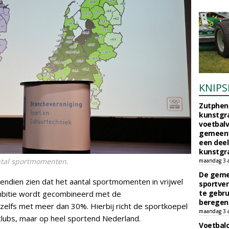
KNIPS
Zutphen 
kunstgra
voetbalv
gemeente
een deel
kunstgra
tal sportmomenten.
maandag 3 
De geme
ndien zien dat het aantal sportmomenten in vrijwel
sportver
te gebru
 ambitie wordt gecombineerd met de
beregen
zelfs met meer dan 30%. Hierbij richt de sportkoepel
maandag 3 
tclubs, maar op heel sportend Nederland.
Voetbalc