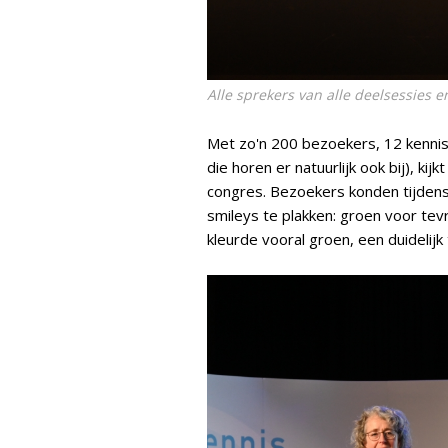
Alle sprekers van alle deelsessies 
Met zo'n 200 bezoekers, 12 kenni
die horen er natuurlijk ook bij), k
congres. Bezoekers konden tijden
smileys te plakken: groen voor tevr
kleurde vooral groen, een duideli