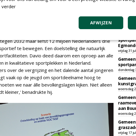
 verder
opwarmers van smove: smart movement.
AFWIJZEN
TEND
ort een gedachte
rzorgd door Guido Davio van
NOC*NSF
. Hij sprak over
Gemeent
sportpar
tegen 2032 maar liefst 12 miljoen Nederlanders drie
Egmond-
portief te bewegen. Een doelstelling die natuurlijk
vrijdag 31 ju
rtfaciliteiten. Davio deed daarom een oproep aan alle
Gemeent
n in kwalitatieve sportplekken in Nederland.
sportpar
rs over de vergrijzing en het dalende aantal jongeren
donderdag 30
s ligt vaak op de jeugd om sportdeelname hoog te
Gemeent
kunstgra
oeten we naar álle bevolkingslagen kijken. Niet alleen
woensdag 29
 kleiner,' benadrukte hij.
Gemeent
raamove
aan Bou
woensdag 29
Gemeent
graszade
vrijdag 17 ju