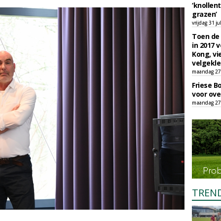
‘knollent
grazen’
vrijdag 31 ju
Toen de 
in 2017 
Kong, vi
velgekle
maandag 27 
Friese B
voor ove
maandag 27 
TREN