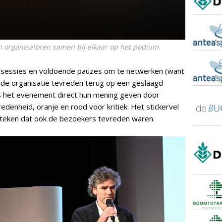
en organisatoren samen bij elkaar op het podium.
ssessies en voldoende pauzes om te netwerken (want
ijkt de organisatie tevreden terug op een geslaagd
s het evenement direct hun mening geven door
edenheid, oranje en rood voor kritiek. Het stickervel
jk teken dat ook de bezoekers tevreden waren.