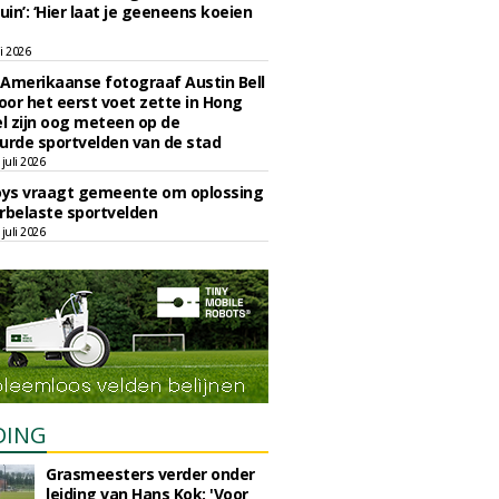
uin’: ‘Hier laat je geeneens koeien
li 2026
Amerikaanse fotograaf Austin Bell
voor het eerst voet zette in Hong
el zijn oog meteen op de
urde sportvelden van de stad
juli 2026
oys vraagt gemeente om oplossing
rbelaste sportvelden
juli 2026
DING
Grasmeesters verder onder
leiding van Hans Kok: 'Voor