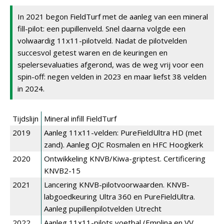
In 2021 begon FieldTurf met de aanleg van een mineral
fill-pilot: een pupillenveld. Snel daarna volgde een
volwaardig 11x11-pilotveld. Nadat de pilotvelden
succesvol getest waren en de keuringen en
spelersevaluaties afgerond, was de weg vrij voor een
spin-off: negen velden in 2023 en maar liefst 38 velden
in 2024.
Tijdslijn
Mineral infill FieldTurf
2019
Aanleg 11x11-velden: PureFieldUltra HD (met
zand). Aanleg OJC Rosmalen en HFC Hoogkerk
2020
Ontwikkeling KNVB/Kiwa-griptest. Certificering
KNVB2-15
2021
Lancering KNVB-pilotvoorwaarden. KNVB-
labgoedkeuring Ultra 360 en PureFieldUltra.
Aanleg pupillenpilotvelden Utrecht
2022
Aanleg 11x11-pilots voetbal (Emplina en VV