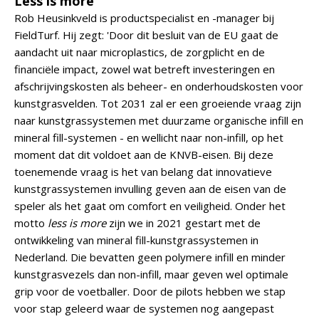
Less is more
Rob Heusinkveld is productspecialist en -manager bij
FieldTurf. Hij zegt: 'Door dit besluit van de EU gaat de
aandacht uit naar microplastics, de zorgplicht en de
financiële impact, zowel wat betreft investeringen en
afschrijvingskosten als beheer- en onderhoudskosten voor
kunstgrasvelden. Tot 2031 zal er een groeiende vraag zijn
naar kunstgrassystemen met duurzame organische infill en
mineral fill-systemen - en wellicht naar non-infill, op het
moment dat dit voldoet aan de KNVB-eisen. Bij deze
toenemende vraag is het van belang dat innovatieve
kunstgrassystemen invulling geven aan de eisen van de
speler als het gaat om comfort en veiligheid. Onder het
motto
less is more
zijn we in 2021 gestart met de
ontwikkeling van mineral fill-kunstgrassystemen in
Nederland. Die bevatten geen polymere infill en minder
kunstgrasvezels dan non-infill, maar geven wel optimale
grip voor de voetballer. Door de pilots hebben we stap
voor stap geleerd waar de systemen nog aangepast