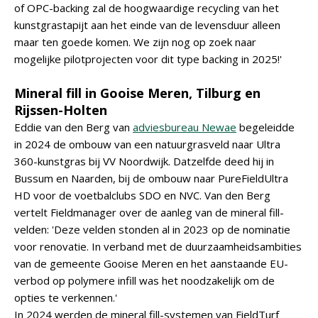
of OPC-backing zal de hoogwaardige recycling van het
kunstgrastapijt aan het einde van de levensduur alleen
maar ten goede komen. We zijn nog op zoek naar
mogelijke pilotprojecten voor dit type backing in 2025!'
Mineral fill in Gooise Meren, Tilburg en
Rijssen-Holten
Eddie van den Berg van
adviesbureau Newae
begeleidde
in 2024 de ombouw van een natuurgrasveld naar Ultra
360-kunstgras bij VV Noordwijk. Datzelfde deed hij in
Bussum en Naarden, bij de ombouw naar PureFieldUltra
HD voor de voetbalclubs SDO en NVC. Van den Berg
vertelt Fieldmanager over de aanleg van de mineral fill-
velden: 'Deze velden stonden al in 2023 op de nominatie
voor renovatie. In verband met de duurzaamheidsambities
van de gemeente Gooise Meren en het aanstaande EU-
verbod op polymere infill was het noodzakelijk om de
opties te verkennen.'
In 2024 werden de mineral fill-systemen van FieldTurf