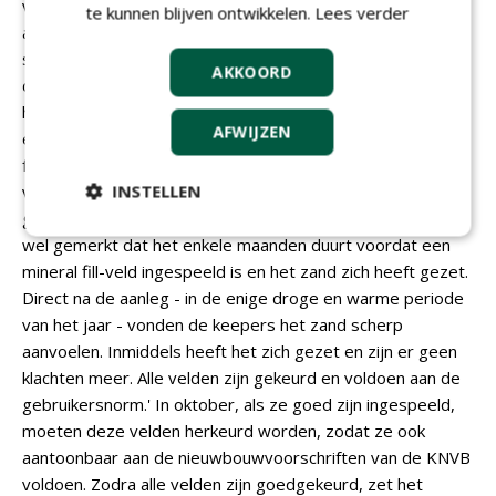
velden geldt dat des te meer, juist omdat ze voor spelers
te kunnen blijven ontwikkelen.
Lees verder
anders aanvoelen dan die gewend zijn. Wat vinden de
spelers uiteindelijk van de gelegde velden in Tilburg? Van
AKKOORD
der Kooij: 'Bij een van de clubs hoorde ik dat men vindt dat
het lijkt op een stap dichter bij natuurgras. Dat kunnen we
AFWIJZEN
echter nog niet voor waarheid aannemen, want er zijn veel
factoren die de beleving beïnvloeden. De vervangen
INSTELLEN
velden waren 14 en 16 jaar oud, dus er was sowieso een
gewenningsperiode nodig na de vervanging. We hebben
wel gemerkt dat het enkele maanden duurt voordat een
mineral fill-veld ingespeeld is en het zand zich heeft gezet.
Direct na de aanleg - in de enige droge en warme periode
van het jaar - vonden de keepers het zand scherp
aanvoelen. Inmiddels heeft het zich gezet en zijn er geen
klachten meer. Alle velden zijn gekeurd en voldoen aan de
gebruikersnorm.' In oktober, als ze goed zijn ingespeeld,
moeten deze velden herkeurd worden, zodat ze ook
aantoonbaar aan de nieuwbouwvoorschriften van de KNVB
voldoen. Zodra alle velden zijn goedgekeurd, zet het