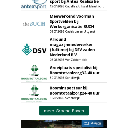
sport bij Antea Realisatie
15-07-2026, Capelle a/d IJssel, Maastricht
Meewerkend Voorman
Sportvelden bij
Werkorganisatie BUCH
09-07-2026, Castricum en Uitgeest
Allround
magazijnmedewerker
(fulltime) bij DSV zaden
Nederland B.V.
06-08-2026, Ven Zelderheide
Groeiplaats specialist bij
Boomtotaalzorg32-40 uur
30-07-2026, Schalkwijk
Boominspecteur bij
Boomtotaalzorg24-40 uur
30-07-2026, Schalkwijk
meer Groene Banen