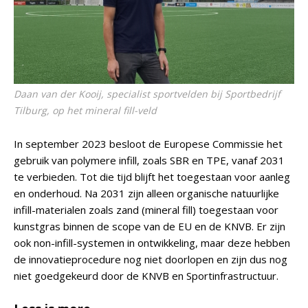
Daan van der Kooij, specialist sportvelden bij Sportbedrijf
Tilburg, op het mineral fill-veld
In september 2023 besloot de Europese Commissie het
gebruik van polymere infill, zoals SBR en TPE, vanaf 2031
te verbieden. Tot die tijd blijft het toegestaan voor aanleg
en onderhoud. Na 2031 zijn alleen organische natuurlijke
infill-materialen zoals zand (mineral fill) toegestaan voor
kunstgras binnen de scope van de EU en de KNVB. Er zijn
ook non-infill-systemen in ontwikkeling, maar deze hebben
de innovatieprocedure nog niet doorlopen en zijn dus nog
niet goedgekeurd door de KNVB en Sportinfrastructuur.