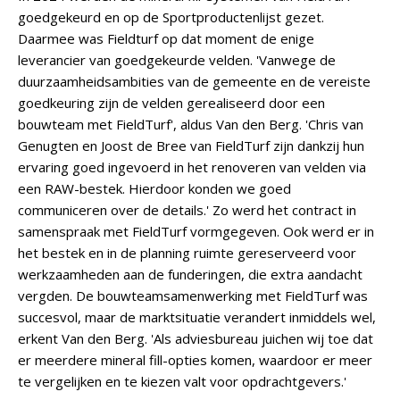
goedgekeurd en op de Sportproductenlijst gezet.
Daarmee was Fieldturf op dat moment de enige
leverancier van goedgekeurde velden. 'Vanwege de
duurzaamheidsambities van de gemeente en de vereiste
goedkeuring zijn de velden gerealiseerd door een
bouwteam met FieldTurf', aldus Van den Berg. 'Chris van
Genugten en Joost de Bree van FieldTurf zijn dankzij hun
ervaring goed ingevoerd in het renoveren van velden via
een RAW-bestek. Hierdoor konden we goed
communiceren over de details.' Zo werd het contract in
samenspraak met FieldTurf vormgegeven. Ook werd er in
het bestek en in de planning ruimte gereserveerd voor
werkzaamheden aan de funderingen, die extra aandacht
vergden. De bouwteamsamenwerking met FieldTurf was
succesvol, maar de marktsituatie verandert inmiddels wel,
erkent Van den Berg. 'Als adviesbureau juichen wij toe dat
er meerdere mineral fill-opties komen, waardoor er meer
te vergelijken en te kiezen valt voor opdrachtgevers.'