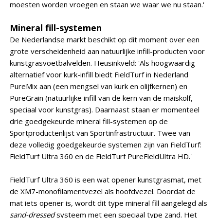
moesten worden vroegen en staan we waar we nu staan.'
Mineral fill-systemen
De Nederlandse markt beschikt op dit moment over een
grote verscheidenheid aan natuurlijke infill-producten voor
kunstgrasvoetbalvelden. Heusinkveld: 'Als hoogwaardig
alternatief voor kurk-infill biedt FieldTurf in Nederland
PureMix aan (een mengsel van kurk en olijfkernen) en
PureGrain (natuurlijke infill van de kern van de maiskolf,
speciaal voor kunstgras). Daarnaast staan er momenteel
drie goedgekeurde mineral fill-systemen op de
Sportproductenlijst van Sportinfrastructuur. Twee van
deze volledig goedgekeurde systemen zijn van FieldTurf:
FieldTurf Ultra 360 en de FieldTurf PureFieldUltra HD.'
FieldTurf Ultra 360 is een wat opener kunstgrasmat, met
de XM7-monofilamentvezel als hoofdvezel. Doordat de
mat iets opener is, wordt dit type mineral fill aangelegd als
sand-dressed
systeem met een speciaal type zand. Het