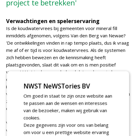
project te betrekken'
Verwachtingen en spelerservaring
Is de koudwatervrees bij gemeenten voor mineral fill
inmiddels afgenomen, volgens Van den Berg van Newae?
'De ontwikkelingen vinden in rap tempo plaats, dus ik vraag
me af of er tijd is voor koudwatervrees. Als de systemen
zich hebben bewezen en de kennismaking heeft
plaatsgevonden, slaat dit vaak om en is men positief
verrast.' Het is algemeen bekend dat spelers minder
demping en meer hardheid ervaren dan bij met SBR-infill
NWST NeWSTories BV
ingestrooide kunstgrasvelden. Van den Berg en Pleizier
verklaren unaniem: 'Spelerservaring is niet objectief, testen
Om goed in staat te zijn onze website aan
zijn dat wel. En de goedgekeurde mineral fill-systemen die
te passen aan de wensen en interesses
op de Sportproductenlijst staan, hebben zich bewezen.'
van de bezoeker, maken wij gebruik van
cookies.
Voor Sportbedrijf Tilburg is het een logische stap om de
Deze gegevens zijn voor ons van belang
vereniging bij elk project te betrekken. Voor mineral fill-
om voor u een prettige website ervaring