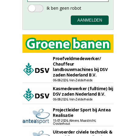
Proefveldmedewerker/
Chauffeur
landbouwmachines bij DSV
zaden Nederland B.V.
06-08-2026, Ven-Zelderheide
Kasmedewerker (fulltime) bij
DSV zaden Nederland B.V.
06-08-2026, Ven-Zelderheide
Projectleider Sport bij Antea
Realisatie
15-07-2026, Almere, Maastricht,
Oosterhout
Uitvoerder civiele techniek &