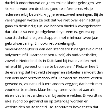
duidelijk onderbouwd en geen enkele klacht gekregen. We
kiezen ervoor om de clubs goed te informeren. Als je
iedereen erbij betrekt, krijg je evenzoveel meningen. Bij de
verenigingen weten ze ook dat we niet over één nacht ijs
gaan en deskundig zijn. We hebben duidelijk overgebracht
dat Ultra 360 een goedgekeurd systeem is, getest op
sporttechnische eigenschappen, met minimaal twee jaar
gebruikservaring. En, ook niet onbelangrijk,
milieuvriendelijker is dan een standaard kunstgrasveld met
polymere infill. Daarnaast ben ik zelf, als oud-voetballer,
zowel in Nederland als in Duitsland bij twee velden met
mineral fill geweest om ze te beoordelen.' Pleizier heeft
de ervaring dat het veld steviger en stabieler aanvoelt dan
een veld met performance-infill. 'Iemand die zachte velden
gewend is, zal natuurlijk iets anders zeggen; dat heeft met
voorkeur te maken. Maar het systeem voldoet aan alle
eisen; dat is niet anders dan bij andere velden. Er wordt nu
elke avond op getraind en op zaterdag worden er
wedstrijden op gespeeld. De gebruikers bevestigen dat