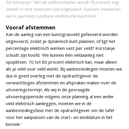
Ed Korstanje: 'Van de veldrenovaties wordt 70 procent nog
steeds in drie maanden tijd uitgevoerd. Daarom investeren
we in jaarrond inzetbare elektrische machines.'
Vooraf afstemmen
Kan de aanleg van een kunstgrasveld gefaseerd worden
uitgevoerd, zodat je dynamisch kunt plannen, of ligt het
percentage elektrisch werken vast per veld? Korstanje
schudt zijn hoofd. 'We kunnen één veldaanleg niet
opsplitsen. 70 tot 80 procent elektrisch kan, maar alleen
als je veld voor veld werkt. Bij aanbestedingen moeten we
dus in goed overleg met de opdrachtgever de
verwachtingen afstemmen en afspraken maken over de
uitvoeringstermijn. Als wij in de gevraagde
uitvoeringsperiode volgens onze planning al een ander
veld elektrisch aanleggen, moeten we in de
aanbestedingsfase met de opdrachtgever om de tafel
voor het aanpassen van de start- en einddatum in het
bestek.'