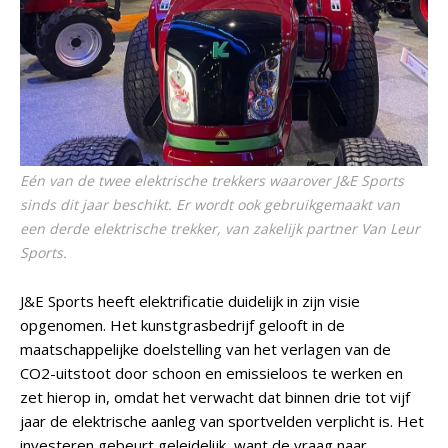
Eén van de twee elektrische trekkers waarover J&E Sports
sinds dit jaar beschikt. Er wordt ook gebruikgemaakt van
een derde elektrische trekker, van zakelijk partner Van Leur
Sports.
J&E Sports heeft elektrificatie duidelijk in zijn visie
opgenomen. Het kunstgrasbedrijf gelooft in de
maatschappelijke doelstelling van het verlagen van de
CO2-uitstoot door schoon en emissieloos te werken en
zet hierop in, omdat het verwacht dat binnen drie tot vijf
jaar de elektrische aanleg van sportvelden verplicht is. Het
investeren gebeurt geleidelijk, want de vraag naar