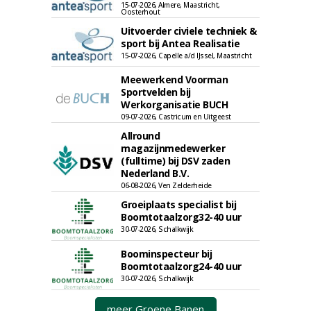
15-07-2026, Almere, Maastricht,
Oosterhout
Uitvoerder civiele techniek &
sport bij Antea Realisatie
15-07-2026, Capelle a/d IJssel, Maastricht
Meewerkend Voorman
Sportvelden bij
Werkorganisatie BUCH
09-07-2026, Castricum en Uitgeest
Allround
magazijnmedewerker
(fulltime) bij DSV zaden
Nederland B.V.
06-08-2026, Ven Zelderheide
Groeiplaats specialist bij
Boomtotaalzorg32-40 uur
30-07-2026, Schalkwijk
Boominspecteur bij
Boomtotaalzorg24-40 uur
30-07-2026, Schalkwijk
meer Groene Banen