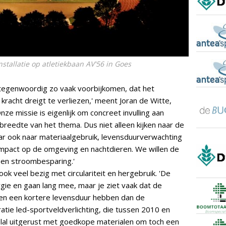
stallatie op atletiekbaan AV'56 in Goes
 tegenwoordig zo vaak voorbijkomen, dat het
 kracht dreigt te verliezen,' meent Joran de Witte,
nze missie is eigenlijk om concreet invulling aan
breedte van het thema. Dus niet alleen kijken naar de
r ook naar materiaalgebruik, levensduurverwachting
mpact op de omgeving en nachtdieren. We willen de
een stroombesparing.'
ook veel bezig met circulariteit en hergebruik. 'De
gie en gaan lang mee, maar je ziet vaak dat de
en een kortere levensduur hebben dan de
ratie led-sportveldverlichting, die tussen 2010 en
al uitgerust met goedkope materialen om toch een