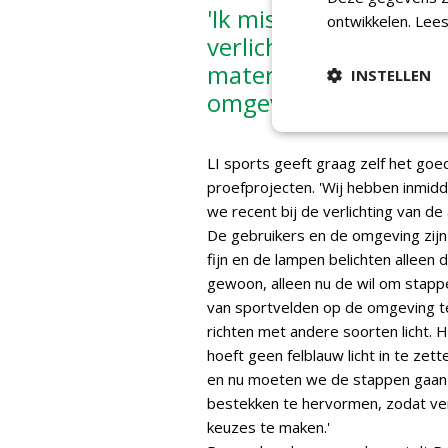
'Ik mis in onze markt
ontwikkelen.
Lees
verlichting van sport
materiaalgebruik, ma
INSTELLEN
omgeving en flora en
LI sports geeft graag zelf het go
proefprojecten. 'Wij hebben inmid
we recent bij de verlichting van de
De gebruikers en de omgeving zijn s
fijn en de lampen belichten alleen 
gewoon, alleen nu de wil om stappen
van sportvelden op de omgeving te
richten met andere soorten licht. H
hoeft geen felblauw licht in te zett
en nu moeten we de stappen gaan 
bestekken te hervormen, zodat ve
keuzes te maken.'