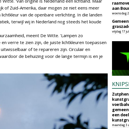
Witte. 'Van origine is Nederland een lichtland. Maar
raamove
krijk of Zuid-Amerika, daar mogen ze niet eens meer
aan Bou
woensdag 29
ichtkleur van de openbare verlichting. In die landen
Gemeent
atiek, terwijl wij in Nederland nog steeds het koude
graszade
vrijdag 17 ju
 duurzaamheid, meent De Witte. 'Lampen zo
 en verre te zien zijn, de juiste lichtkleuren toepassen
itwisselbaar of te repareren zijn. Circulair en
rdoor de behuizing voor de lange termijn is en je
KNIPS
Zutphen 
kunstgra
voetbalv
gemeente
een deel
kunstgra
maandag 3 