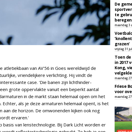
De geme
sportver
te gebru
beregen
maandag 3 
Voetbalc
‘knollent
grazen’
vrijdag 31 ju
Toen de 
in 2017 
Kong, vi
e atletiekbaan van AV'56 in Goes wereldwijd de
velgekle
lijke, vriendelijkere verlichting. Hij vindt de
maandag 27 
interessante case. 'Die banen zijn lichthinder-
Friese B
t een grote oppervlakte vanuit een beperkt aantal
voor ove
darmaturen in de markt staan helemaal open om het
maandag 27 
n. Echter, als je deze armaturen helemaal opent, is het
ien aan de horizon. De omwonenden kijken ook nog
wordt ervaren.'
p basis van lenstechnologie. Bij Dark Licht worden er
wordt reflectortechnologie gebruikt. Zo heb je een