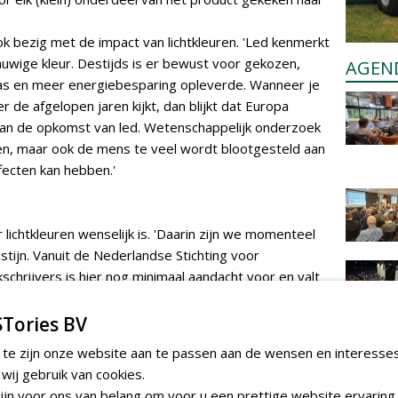
ok bezig met de impact van lichtkleuren. 'Led kenmerkt
blauwige kleur. Destijds is er bewust voor gekozen,
AGEN
was en meer energiebesparing opleverde. Wanneer je
r de afgelopen jaren kijkt, dan blijkt dat Europa
van de opkomst van led. Wetenschappelijk onderzoek
ren, maar ook de mens te veel wordt blootgesteld aan
ffecten kan hebben.'
 lichtkleuren wenselijk is. 'Daarin zijn we momenteel
tijn. Vanuit de Nederlandse Stichting voor
schrijvers is hier nog minimaal aandacht voor en valt
htkleuren. Er wordt in bestekken nog veel te veel
arkt de nodige innovatie bij de verlichting van
Tories BV
iaalgebruik dat duurzaam zou moeten zijn, maar ook
 te zijn onze website aan te passen aan de wensen en interesse
e op de omgeving en flora en fauna.'
ij gebruik van cookies.
jn voor ons van belang om voor u een prettige website ervaring 