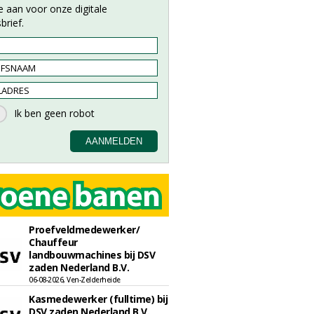
e aan voor onze digitale
brief.
Proefveldmedewerker/
Chauffeur
landbouwmachines bij DSV
zaden Nederland B.V.
06-08-2026, Ven-Zelderheide
Kasmedewerker (fulltime) bij
DSV zaden Nederland B.V.