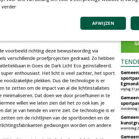
 de nodige innovatie van de
 verder
velden, niet alleen qua duurzaam
ar ook qua invloed op de
AFWIJZEN
 fauna'
ede voorbeeld richting deze bewustwording via
dels verschillende proefprojecten gedraaid. Zo hebben
TEND
 atletiekbaan in Goes de Dark Licht Eco geïnstalleerd.
Gemeent
uper enthousiast. Het licht is veel zachter, het sport
sportpar
de noodzakelijke plekken. Dus die technologie is er
Egmond-
 te zetten om de impact van al die lichtinstallaties
vrijdag 31 ju
 minimaliseren. Dat doen we door proeftuinen in te
Gemeent
iermee willen we laten zien dat het zo ook kan. Je
sportpar
donderdag 30
en dat je van heinde en verre ziet. De technologie is er
Gemeent
zetten om de richtlijnen van de sportbonden en de
kunstgra
rlichtingsfabrikanten gedwongen worden om andere
woensdag 29
Gemeent