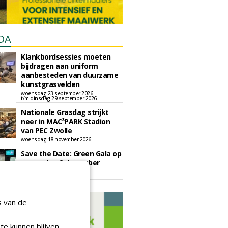
DA
Klankbordsessies moeten
bijdragen aan uniform
aanbesteden van duurzame
kunstgrasvelden
woensdag 23 september 2026
t/m dinsdag 29 september 2026
Nationale Grasdag strijkt
neer in MAC³PARK Stadion
van PEC Zwolle
woensdag 18 november 2026
Save the Date: Green Gala op
woensdag 2 december
woensdag 2 december 2026
s van de
te kunnen blijven