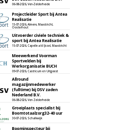
06-08-2026, Ven-Zelderheide
Projectleider Sport bij Antea
Realisatie
15-07-2026, Almere, Maastricht,
Oosterhout
Uitvoerder civiele techniek &
sport bij Antea Realisatie
15-07-2026, Capelle a/d IJssel, Maastricht
Meewerkend Voorman
Sportvelden bij
Werkorganisatie BUCH
09-07-2026, Castricum en Uitgeest
Allround
magazijnmedewerker
(fulltime) bij DSV zaden
Nederland B.V.
06-08-2026, Ven Zelderheide
Groeiplaats specialist bij
Boomtotaalzorg32-40 uur
30-07-2026, Schalkwijk
Boominspecteur bij