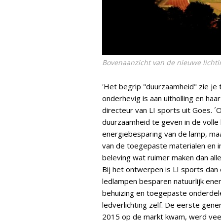
Bovenaanzicht van de nieuwe lichtin
'Het begrip "duurzaamheid" zie je
onderhevig is aan uitholling en haar
directeur van LI sports uit Goes. ´O
duurzaamheid te geven in de volle 
energiebesparing van de lamp, maa
van de toegepaste materialen en i
beleving wat ruimer maken dan all
Bij het ontwerpen is LI sports dan 
ledlampen besparen natuurlijk ener
behuizing en toegepaste onderdel
ledverlichting zelf. De eerste gene
2015 op de markt kwam, werd veel