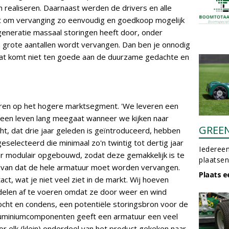
n realiseren. Daarnaast werden de drivers en alle
et om vervanging zo eenvoudig en goedkoop mogelijk
 generatie massaal storingen heeft door, onder
n grote aantallen wordt vervangen. Dan ben je onnodig
dat komt niet ten goede aan de duurzame gedachte en
aturen op het hogere marktsegment. 'We leveren een
e een leven lang meegaat wanneer we kijken naar
GREE
cht, dat drie jaar geleden is geïntroduceerd, hebben
selecteerd die minimaal zo'n twintig tot dertig jaar
Iedereen
r modulair opgebouwd, zodat deze gemakkelijk is te
plaatsen
s van dat de hele armatuur moet worden vervangen.
Plaats e
t, wat je niet veel ziet in de markt. Wij hoeven
delen af te voeren omdat ze door weer en wind
vocht en condens, een potentiële storingsbron voor de
aluminiumcomponenten geeft een armatuur een veel
r elk (klein) onderdeel van het product gekeken naar