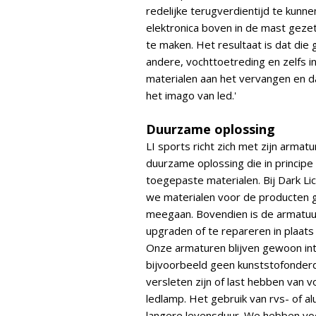
redelijke terugverdientijd te kunne
elektronica boven in de mast gez
te maken. Het resultaat is dat die
andere, vochttoetreding en zelfs i
materialen aan het vervangen en 
het imago van led.'
Duurzame oplossing
LI sports richt zich met zijn arm
duurzame oplossing die in princip
toegepaste materialen. Bij Dark Li
we materialen voor de producten ge
meegaan. Bovendien is de armatuu
upgraden of te repareren in plaat
Onze armaturen blijven gewoon intac
bijvoorbeeld geen kunststofonder
versleten zijn of last hebben van 
ledlamp. Het gebruik van rvs- of 
langere levensduur. We hebben voo