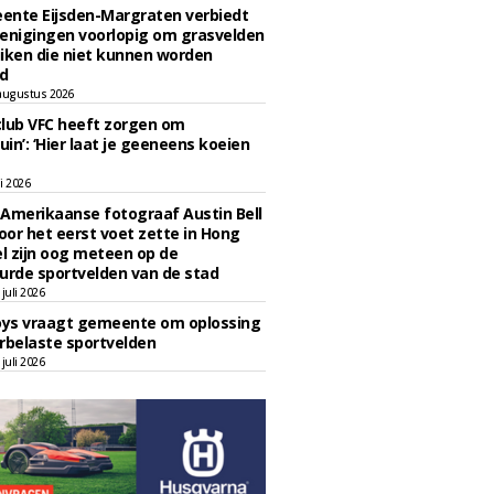
ente Eijsden-Margraten verbiedt
enigingen voorlopig om grasvelden
iken die niet kunnen worden
d
augustus 2026
lub VFC heeft zorgen om
uin’: ‘Hier laat je geeneens koeien
li 2026
Amerikaanse fotograaf Austin Bell
voor het eerst voet zette in Hong
el zijn oog meteen op de
urde sportvelden van de stad
juli 2026
oys vraagt gemeente om oplossing
rbelaste sportvelden
juli 2026