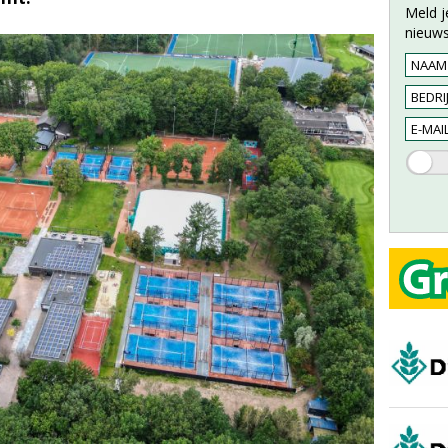
Meld j
nieuws