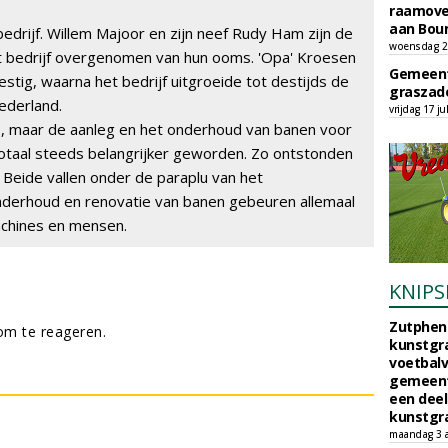
raamove
aan Bou
bedrijf. Willem Majoor en zijn neef Rudy Ham zijn de
woensdag 29
et bedrijf overgenomen van hun ooms. 'Opa' Kroesen
Gemeent
stig, waarna het bedrijf uitgroeide tot destijds de
graszade
ederland.
vrijdag 17 ju
is, maar de aanleg en het onderhoud van banen voor
s Totaal steeds belangrijker geworden. Zo ontstonden
. Beide vallen onder de paraplu van het
nderhoud en renovatie van banen gebeuren allemaal
achines en mensen.
KNIPS
Zutphen 
m te reageren.
kunstgra
voetbalv
gemeente
een deel
kunstgra
maandag 3 