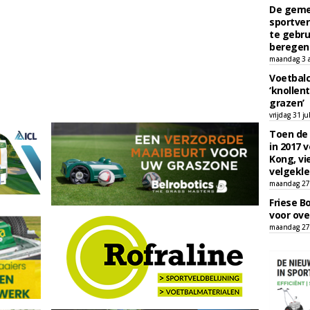
De geme
sportver
te gebru
beregen
maandag 3 
Voetbalc
‘knollent
grazen’
vrijdag 31 ju
Toen de 
in 2017 
Kong, vi
velgekle
maandag 27 
Friese B
voor ove
maandag 27 