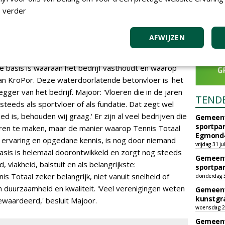
n waartoe wij in staat zijn. Het basisuitgangspunt bij
 verder
enot van de leden en de garantie dat zij veilig kunnen
AFWIJZEN
ede basis is waaraan het bedrijf vasthoudt en waarop
van KroPor. Deze waterdoorlatende betonvloer is 'het
gger van het bedrijf. Majoor: 'Vloeren die in de jaren
TEND
steeds als sportvloer of als fundatie. Dat zegt wel
 is, behouden wij graag.' Er zijn al veel bedrijven die
Gemeent
sportpar
eren te maken, maar de manier waarop Tennis Totaal
Egmond-
r ervaring en opgedane kennis, is nog door niemand
vrijdag 31 ju
asis is helemaal doorontwikkeld en zorgt nog steeds
Gemeent
vlakheid, balstuit en als belangrijkste:
sportpar
is Totaal zeker belangrijk, niet vanuit snelheid of
donderdag 30
m duurzaamheid en kwaliteit. 'Veel verenigingen weten
Gemeent
kunstgra
ewaardeerd,' besluit Majoor.
woensdag 29
Gemeent