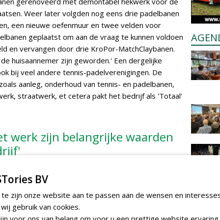
lbanen gerenoveerd met demontabel hekwerk voor de
laatsen. Weer later volgden nog eens drie padelbanen
nen, een nieuwe oefenmuur en twee velden voor
AGEN
 padelbanen geplaatst om aan de vraag te kunnen voldoen
eld en vervangen door drie KroPor-MatchClaybanen.
j de huisaannemer zijn geworden.' Een dergelijke
ook bij veel andere tennis-padelverenigingen. De
es, zoals aanleg, onderhoud van tennis- en padelbanen,
rk, straatwerk, et cetera pakt het bedrijf als 'Totaal'
het werk zijn belangrijke waarden
ijf'
Tories BV
uisaannemer is, het bedrijf is altijd trots op een
ie en plezier in het werk zijn belangrijke waarden
 te zijn onze website aan te passen aan de wensen en interesse
 trots op wat wij maken en willen het resultaat ook goed
ij gebruik van cookies.
igingen bij wijze van spreken blind naar een project
jn voor ons van belang om voor u een prettige website ervaring 