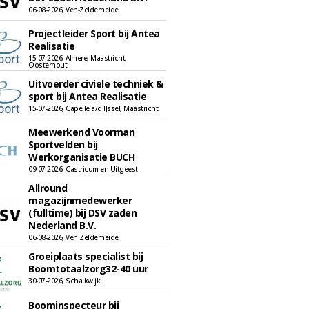
06-08-2026, Ven-Zelderheide
Projectleider Sport bij Antea
Realisatie
15-07-2026, Almere, Maastricht,
Oosterhout
Uitvoerder civiele techniek &
sport bij Antea Realisatie
15-07-2026, Capelle a/d IJssel, Maastricht
Meewerkend Voorman
Sportvelden bij
Werkorganisatie BUCH
09-07-2026, Castricum en Uitgeest
Allround
magazijnmedewerker
(fulltime) bij DSV zaden
Nederland B.V.
06-08-2026, Ven Zelderheide
Groeiplaats specialist bij
Boomtotaalzorg32-40 uur
30-07-2026, Schalkwijk
Boominspecteur bij