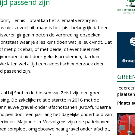
jd passend zijn'
komt, Tennis Totaal kan het allemaal verzorgen.
s niet zoveel uit, maar is het juist belangrijk dat een
isverenigingen moeten de verbreding opzoeken,
 ontstaat waar je alles kunt doen wat je leuk vindt. Dat
of met pickleball, of met beide, of eventueel met
ijvoorbeeld niet door geluidsproblemen, dan kan
n. We laten wel altijd een akoestisch onderzoek doen
d passend zijn.'
GREE
Iedereen
l bij Shot in de bossen van Zeist zijn een goed
plaatsen
ng. De zakelijke relatie startte in 2018 met de
Plaats e
 nieuwe gravel-onder-afschotbanen (KroAf). 'Daarna
holpen door een jaar lang het dagelijks onderhoud van
erinnert Majoor zich. Vervolgens zijn drie padelbanen
nen compleet omgebouwd naar gravel onder afschot,