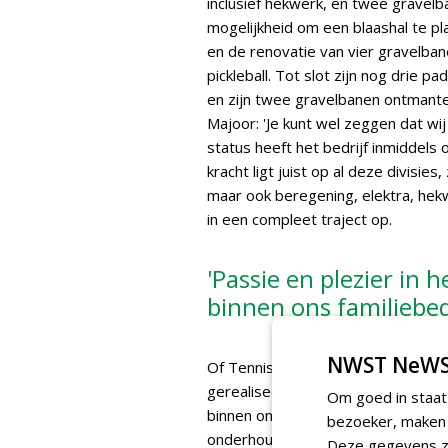
inclusief hekwerk, en twee grave
mogelijkheid om een blaashal te p
en de renovatie van vier gravelba
pickleball. Tot slot zijn nog drie
en zijn twee gravelbanen ontmant
Majoor: 'Je kunt wel zeggen dat wi
status heeft het bedrijf inmiddels 
kracht ligt juist op al deze divisi
maar ook beregening, elektra, hekwe
in een compleet traject op.
'Passie en plezier in 
binnen ons familiebedr
NWST NeWS
Of Tennis Totaal nu wel of niet de h
gerealiseerd project. Majoor: 'Pass
Om goed in staat
binnen ons familiebedrijf. Wij zijn
bezoeker, maken w
onderhouden, zodat je andere veren
Deze gegevens zi