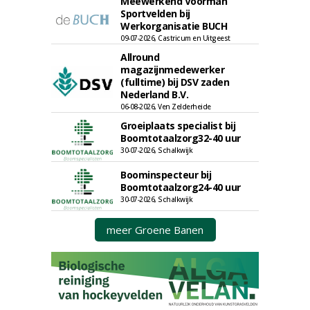
Meewerkend Voorman
Sportvelden bij
Werkorganisatie BUCH
09-07-2026, Castricum en Uitgeest
Allround
magazijnmedewerker
(fulltime) bij DSV zaden
Nederland B.V.
06-08-2026, Ven Zelderheide
Groeiplaats specialist bij
Boomtotaalzorg32-40 uur
30-07-2026, Schalkwijk
Boominspecteur bij
Boomtotaalzorg24-40 uur
30-07-2026, Schalkwijk
meer Groene Banen