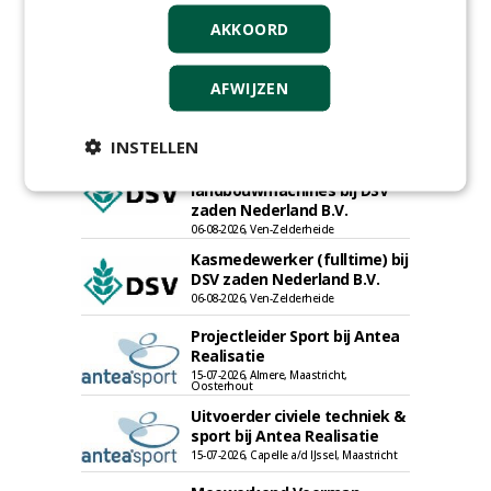
AKKOORD
AFWIJZEN
INSTELLEN
Proefveldmedewerker/
Chauffeur
landbouwmachines bij DSV
zaden Nederland B.V.
06-08-2026, Ven-Zelderheide
Kasmedewerker (fulltime) bij
DSV zaden Nederland B.V.
06-08-2026, Ven-Zelderheide
Projectleider Sport bij Antea
Realisatie
15-07-2026, Almere, Maastricht,
Oosterhout
Uitvoerder civiele techniek &
sport bij Antea Realisatie
15-07-2026, Capelle a/d IJssel, Maastricht