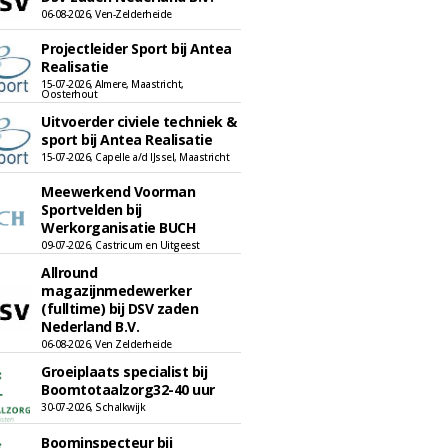
06-08-2026, Ven-Zelderheide
Projectleider Sport bij Antea
Realisatie
15-07-2026, Almere, Maastricht,
Oosterhout
Uitvoerder civiele techniek &
sport bij Antea Realisatie
15-07-2026, Capelle a/d IJssel, Maastricht
Meewerkend Voorman
Sportvelden bij
Werkorganisatie BUCH
09-07-2026, Castricum en Uitgeest
Allround
magazijnmedewerker
(fulltime) bij DSV zaden
Nederland B.V.
06-08-2026, Ven Zelderheide
Groeiplaats specialist bij
Boomtotaalzorg32-40 uur
30-07-2026, Schalkwijk
Boominspecteur bij