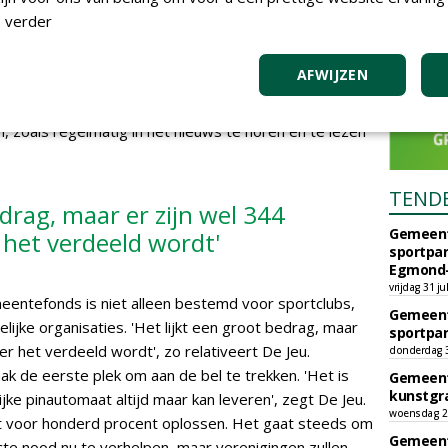
is een mooie steun in de rug', zegt hij. Hij wijst tevens
 verder
n sportverenigingen ook gebruik kunnen maken, zoals
ten voor het midden- en kleinbedrijf. 'Ik wil het
AFWIJZEN
 zijn nog steeds genoeg verenigingen die geen
k niet.' Hij kent zelfs geen verenigingen die direct in
 zoals regelmatig in het nieuws te horen en te lezen
TEND
edrag, maar er zijn wel 344
Gemeent
het verdeeld wordt'
sportpar
Egmond-
vrijdag 31 ju
eentefonds is niet alleen bestemd voor sportclubs,
Gemeent
jke organisaties. 'Het lijkt een groot bedrag, maar
sportpar
 het verdeeld wordt', zo relativeert De Jeu.
donderdag 30
k de eerste plek om aan de bel te trekken. 'Het is
Gemeent
kunstgra
ijke pinautomaat altijd maar kan leveren', zegt De Jeu.
woensdag 29
et voor honderd procent oplossen. Het gaat steeds om
Gemeent
te nood nu te verhelpen, maar verenigingen zullen