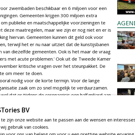
o voor zwembaden beschikbaar en 6 miljoen voor een
igingen. Gemeenten krijgen 300 miljoen extra
AGEN
om publieke en maatschappelijke voorzieningen te
et deze maatregelen, maar we zijn er nog niet en er is
rking hiervan. Gemeenten kunnen dit geld ook voor
, terwijl het er nu naar uitziet dat de kunstijsbanen
teun van diezelfde gemeenten. Ook is het maar de vraag
eders met acute problemen.' Ook uit de Tweede Kamer
vember kritische vragen over het steunpakket. De
mte om meer te doen.
oral nodig voor de korte termijn. Voor de lange
ganisatie zaak om zo snel mogelijk te verduurzamen.
wel dat er tijdens de coronacrisis een half miljard aan
. Daarom hopen wij dat het Rijk de sportsector ook op
Tories BV
estaande regelingen, zoals BOSA, flink te verruimen.'
 te zijn onze website aan te passen aan de wensen en interesse
ij gebruik van cookies.
eniging Sport en Gemeenten
, is blij met het geld dat
jn voor ons van belang om voor u een prettige website ervaring 