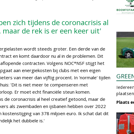
en zich tijdens de coronacrisis al
 maar de rek is er een keer uit'
ergielasten wordt steeds groter. Een derde van de
ontract en komt daardoor nu al in de problemen. Dit
 aflopende contracten. Volgens NOC*NSF stijgt het
pgaat aan energiekosten bij clubs met een eigen
GREE
ters van meer dan vijftig procent. In 'normale' tijden
huis: 'Dit is niet meer te compenseren met
Iedereen
rloop. Er moet echt financiële steun komen.
plaatsen
s de coronacrisis al heel creatief getoond, maar de
Plaats e
ruikers als zwembaden en ijsbanen hebben over 2022
kostenstijging van 378 miljoen euro. Ik schat dat dit
delijk het dubbele is.'