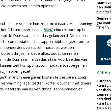
raamove
. We moeten het samen oplossen.'
aan Bou
woensdag 29
Gemeent
graszade
m clubs bij te staan in hun zoektocht naar verduurzaming
vrijdag 17 ju
o heeft branchevereniging
BSNC
eind oktober op het
.nl de Duurzaamheidsatlas gelanceerd. Dit is een
ortaccommodaties die stappen hebben gezet om te
 en beheerders van accommodaties worden
op te schrijven in deze atlas, zodat kennis en
. In de Duurzaamheidsatlas staan voorbeelden van
bs kunnen zelf hun sportaccommodatie toevoegen en
 zij hebben gezet.
KNIPS
uick wins
om energie en kosten te besparen, zoals
Zutphen 
 verwarming lager zetten, korter douchen met timers
kunstgra
de installatie van ledverlichting, zonnepanelen en
voetbalv
gemeente
een deel
kunstgra
maandag 3 