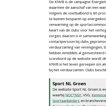
De KNVB is de campagne Energietrain
waarmee de aanschaf van een war
Volgens de voetbalbond is 80 pro
te kunnen besparen op energiekost
verwarming op de sportaccommoda
kwart van de clubs voor het verhog
zorgen; daarom is in samenwerking
contactpersoon bij clubs gepromoo
verduurzaming van verenigingen, b
hebben inmiddels al geïnvesteerd 
scorebord op de website wordt dit
KNVB in het leven geroepen om als 
bij het verduurzamen. Clubs beschik
Sport NL Groen
De website Sport NL Groen is ee
waarbij
NOC*NSF
, VSG,
Kennisc
Sportaanbieders
en brancheveren