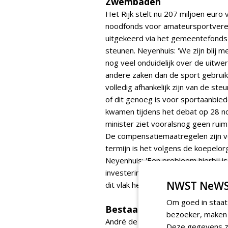
Zwembaden
Het Rijk stelt nu 207 miljoen eur
noodfonds voor amateursportveren
uitgekeerd via het gemeentefonds 
steunen. Neyenhuis: 'We zijn blij m
nog veel onduidelijk over de uitwe
andere zaken dan de sport gebruiken
volledig afhankelijk zijn van de s
of dit genoeg is voor sportaanbi
kwamen tijdens het debat op 28 no
minister ziet vooralsnog geen rui
De compensatiemaatregelen zijn vo
termijn is het volgens de koepelor
Neyenhuis: 'Een probleem hierbij is 
investeringscapaciteit verdampt is
NWST NeWS
dit vlak helpt, bijvoorbeeld door b
Om goed in staat
Bestaande regelingen
bezoeker, maken w
André de Jeu, directeur van de
Ver
Deze gegevens zi