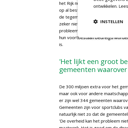
het Rijk nu beschikbaar stelt. 'Het 
ontwikkelen.
Lees
op al bestaande regelingen waarva
de tegemoetkoming in de energiekos
INSTELLEN
zeker niet bagatelliseren, maar er
probleem hebben. Die hoor je dan oo
hun voortbestaan bedreigd worden,
is.
'Het lijkt een groot b
gemeenten waarover 
De 300 miljoen extra voor het gem
maar ook voor andere maatschappeli
er zijn wel 344 gemeenten waarover
Gemeenten zijn voor sportclubs vaa
natuurlijk niet zo dat de gemeentel
'De overheid kan het probleem ni
maatwerk. Het is goed om de direc