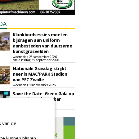
DA
Klankbordsessies moeten
bijdragen aan uniform
aanbesteden van duurzame
kunstgrasvelden
woensdag 23 september 2026
t/m dinsdag 29 september 2026
Nationale Grasdag strijkt
neer in MAC³PARK Stadion
van PEC Zwolle
woensdag 18 november 2026
Save the Date: Green Gala op
woensdag 2 december
woensdag 2 december 2026
s van de
te kunnen blijven