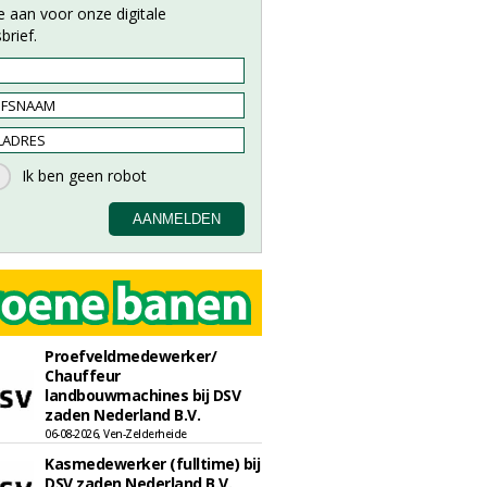
e aan voor onze digitale
brief.
Proefveldmedewerker/
Chauffeur
landbouwmachines bij DSV
zaden Nederland B.V.
06-08-2026, Ven-Zelderheide
Kasmedewerker (fulltime) bij
DSV zaden Nederland B.V.