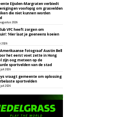
ente Eijsden-Margraten verbiedt
enigingen voorlopig om grasvelden
iken die niet kunnen worden
d
augustus 2026
lub VFC heeft zorgen om
uin’: ‘Hier laat je geeneens koeien
li 2026
Amerikaanse fotograaf Austin Bell
voor het eerst voet zette in Hong
el zijn oog meteen op de
urde sportvelden van de stad
juli 2026
oys vraagt gemeente om oplossing
rbelaste sportvelden
juli 2026