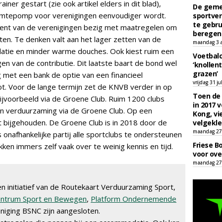
er gestart (zie ook artikel elders in dit blad),
De geme
mtepomp voor verenigingen eenvoudiger wordt.
sportver
te gebru
cent van de verenigingen bezig met maatregelen om
beregen
en. Te denken valt aan het lager zetten van de
maandag 3 
tie en minder warme douches. Ook kiest ruim een
Voetbalc
en van de contributie. Dit laatste baart de bond wel
‘knollent
grazen’
 met een bank de optie van een financieel
vrijdag 31 ju
t. Voor de lange termijn zet de KNVB verder in op
Toen de 
ijvoorbeeld via de Groene Club. Ruim 1200 clubs
in 2017 
in verduurzaming via de Groene Club. Op een
Kong, vi
 bijgehouden. De Groene Club is in 2018 door de
velgekle
maandag 27 
onafhankelijke partij alle sportclubs te ondersteunen
Friese B
ken immers zelf vaak over te weinig kennis en tijd.
voor ove
maandag 27 
n initiatief van de Routekaart Verduurzaming Sport,
entrum Sport en Bewegen
,
Platform Ondernemende
iging BSNC zijn aangesloten.