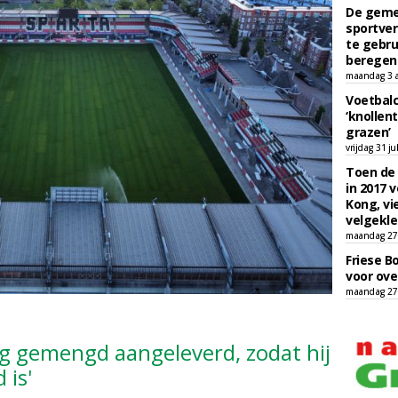
De geme
sportver
te gebru
beregen
maandag 3 
Voetbalc
‘knollent
grazen’
vrijdag 31 ju
Toen de 
in 2017 
Kong, vi
velgekle
maandag 27 
Friese B
voor ove
maandag 27 
g gemengd aangeleverd, zodat hij
 is'