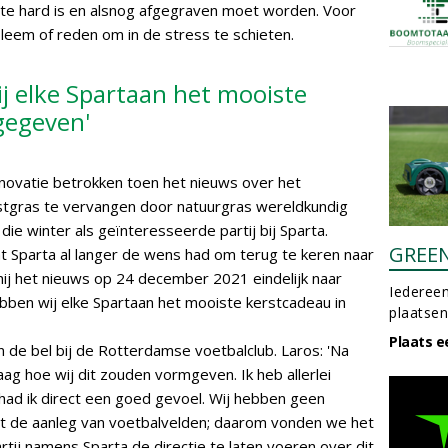
 te hard is en alsnog afgegraven moet worden. Voor
bleem of reden om in de stress te schieten.
j elke Spartaan het mooiste
gegeven'
renovatie betrokken toen het nieuws over het
tgras te vervangen door natuurgras wereldkundig
ie winter als geïnteresseerde partij bij Sparta.
GREE
t Sparta al langer de wens had om terug te keren naar
 hij het nieuws op 24 december 2021 eindelijk naar
Iedereen
bben wij elke Spartaan het mooiste kerstcadeau in
plaatsen
Plaats e
n de bel bij de Rotterdamse voetbalclub. Laros: 'Na
raag hoe wij dit zouden vormgeven. Ik heb allerlei
 had ik direct een goed gevoel. Wij hebben geen
tot de aanleg van voetbalvelden; daarom vonden we het
rtij namens Sparta de directie te laten voeren over dit