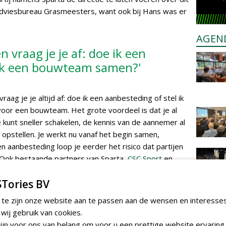
adviesbureau Grasmeesters, want ook bij Hans was er
AGEN
en vraag je je af: doe ik een
 ik een bouwteam samen?'
raag je je altijd af: doe ik een aanbesteding of stel ik
or een bouwteam. Het grote voordeel is dat je al
Je kunt sneller schakelen, de kennis van de aannemer al
opstellen. Je werkt nu vanaf het begin samen,
en aanbesteding loop je eerder het risico dat partijen
 Ook bestaande partners van Sparta,
CSC Sport
en
j het project betrokken. De andere stakeholders in
Tories BV
r AH Vrij, zijn
Bas van Oosterhout
voor de
voor de veldverwarming en
DrainTalent
voor onder
 te zijn onze website aan te passen aan de wensen en interesse
nfiltratie.
ij gebruik van cookies.
jn voor ons van belang om voor u een prettige website ervaring 