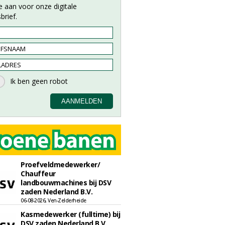
e aan voor onze digitale
brief.
Proefveldmedewerker/
Chauffeur
landbouwmachines bij DSV
zaden Nederland B.V.
06-08-2026, Ven-Zelderheide
Kasmedewerker (fulltime) bij
DSV zaden Nederland B.V.