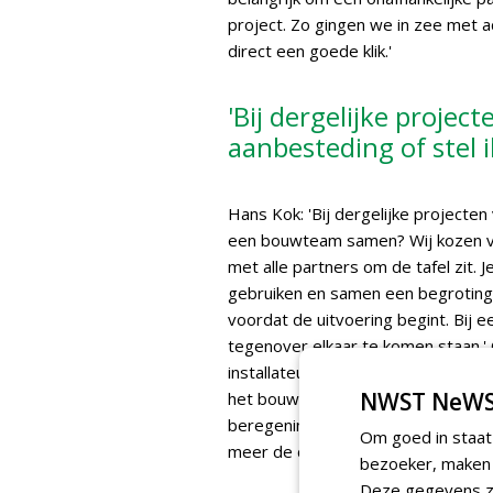
project. Zo gingen we in zee met 
direct een goede klik.'
'Bij dergelijke project
aanbesteding of stel
Hans Kok: 'Bij dergelijke projecten v
een bouwteam samen? Wij kozen vo
met alle partners om de tafel zit. 
gebruiken en samen een begroting 
voordat de uitvoering begint. Bij e
tegenover elkaar te komen staan.'
installateur Roodenburg, werden bi
NWST NeWS
het bouwteam, naast hoofdaanneme
beregening,
Sports Pitch Systems
Om goed in staat
meer de drainage en ondergrondse i
bezoeker, maken w
Deze gegevens zi