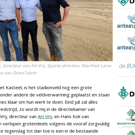
, directeur van AH Vrij, Sparta-directeur Manfred Laros
x van DrainTalent
Het Kasteel, is het stadionveld nog een grote
onder andere de veldverwarming geplaatst en staan
s klaar om hun werk te doen. Eind juli zal alles
dstrijd, zo wordt mij in de directiekamer van
rij, directeur van
AH Vrij
, en Hans Kok van
 verlopen grotendeels volgens de vooraf zorgvuldig
e tegenslag tot dan toe is een in de bestaande