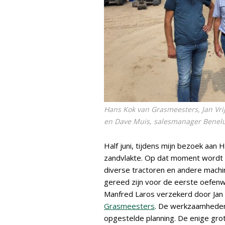
Hans Kok van Grasmeesters, Jan Vrij
en Dave Muis, salesmanager Benelu
Half juni, tijdens mijn bezoek aan 
zandvlakte. Op dat moment wordt 
diverse tractoren en andere machine
gereed zijn voor de eerste oefenwe
Manfred Laros verzekerd door Jan V
Grasmeesters
. De werkzaamheden
opgestelde planning. De enige grot