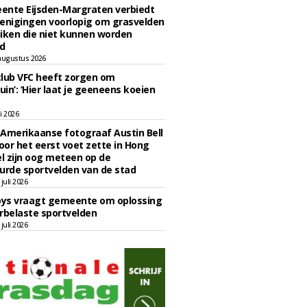
ente Eijsden-Margraten verbiedt
enigingen voorlopig om grasvelden
iken die niet kunnen worden
d
augustus 2026
lub VFC heeft zorgen om
uin’: ‘Hier laat je geeneens koeien
li 2026
Amerikaanse fotograaf Austin Bell
voor het eerst voet zette in Hong
el zijn oog meteen op de
urde sportvelden van de stad
juli 2026
oys vraagt gemeente om oplossing
rbelaste sportvelden
juli 2026