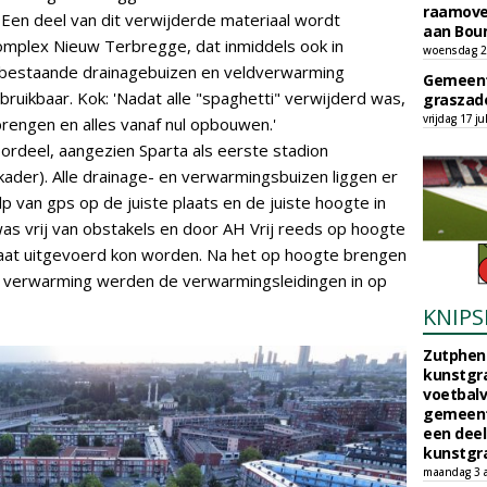
raamove
 Een deel van dit verwijderde materiaal wordt
aan Bou
omplex Nieuw Terbregge, dat inmiddels ook in
woensdag 29
e bestaande drainagebuizen en veldverwarming
Gemeent
ruikbaar. Kok: 'Nadat alle "spaghetti" verwijderd was,
graszade
vrijdag 17 ju
engen en alles vanaf nul opbouwen.'
oordeel, aangezien Sparta als eerste stadion
kader). Alle drainage- en verwarmingsbuizen liggen er
ulp van gps op de juiste plaats en de juiste hoogte in
as vrij van obstakels en door AH Vrij reeds op hoogte
raat uitgevoerd kon worden. Na het op hoogte brengen
e verwarming werden de verwarmingsleidingen in op
KNIPS
Zutphen 
kunstgra
voetbalv
gemeente
een deel
kunstgra
maandag 3 