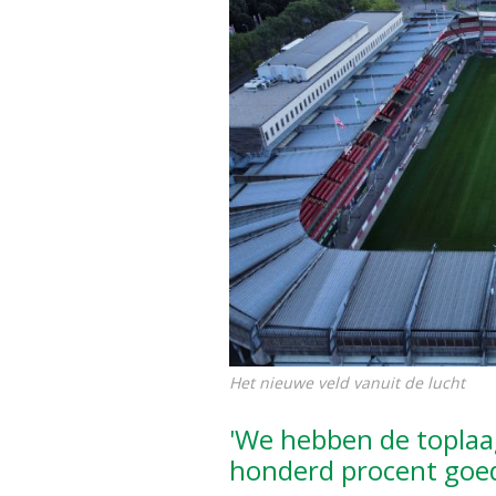
Het nieuwe veld vanuit de lucht
'We hebben de toplaa
honderd procent goed