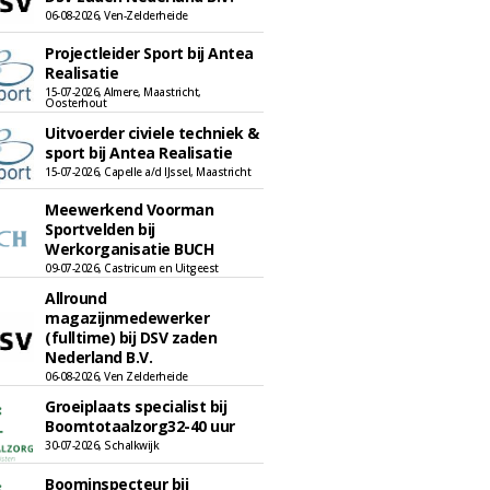
06-08-2026, Ven-Zelderheide
Projectleider Sport bij Antea
Realisatie
15-07-2026, Almere, Maastricht,
Oosterhout
Uitvoerder civiele techniek &
sport bij Antea Realisatie
15-07-2026, Capelle a/d IJssel, Maastricht
Meewerkend Voorman
Sportvelden bij
Werkorganisatie BUCH
09-07-2026, Castricum en Uitgeest
Allround
magazijnmedewerker
(fulltime) bij DSV zaden
Nederland B.V.
06-08-2026, Ven Zelderheide
Groeiplaats specialist bij
Boomtotaalzorg32-40 uur
30-07-2026, Schalkwijk
Boominspecteur bij