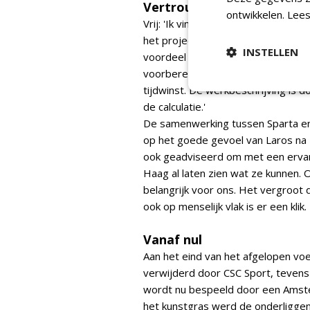
Vertrouwen
ontwikkelen.
Lees
Vrij: 'Ik vind het netjes van Spa
het project. Uit de keuze voor ee
INSTELLEN
voordeel is bovendien dat de calcul
voorbereidingsfase. Het proces ve
tijdwinst. De werkbeschrijving is 
de calculatie.'
De samenwerking tussen Sparta en
op het goede gevoel van Laros na 
ook geadviseerd om met een ervaren
Haag al laten zien wat ze kunnen. Oo
belangrijk voor ons. Het vergroot
ook op menselijk vlak is er een kli
Vanaf nul
Aan het eind van het afgelopen v
verwijderd door CSC Sport, tevens
wordt nu bespeeld door een Amste
het kunstgras werd de onderligge