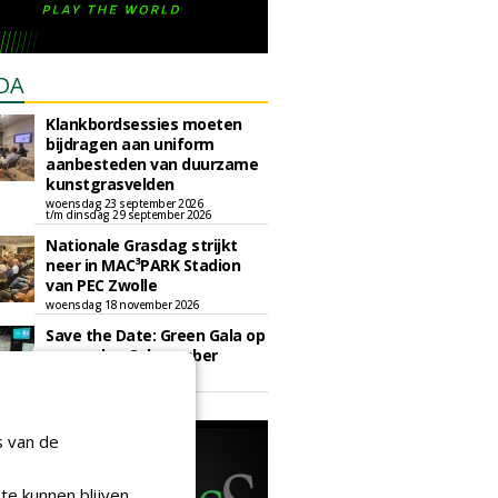
DA
Klankbordsessies moeten
bijdragen aan uniform
aanbesteden van duurzame
kunstgrasvelden
woensdag 23 september 2026
t/m dinsdag 29 september 2026
Nationale Grasdag strijkt
neer in MAC³PARK Stadion
van PEC Zwolle
woensdag 18 november 2026
Save the Date: Green Gala op
woensdag 2 december
woensdag 2 december 2026
s van de
te kunnen blijven