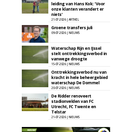
leiding van Hans Kok: 'Voor
onze klanten verandert er
niets'
21-07-2026 | ARTIKEL
Groene transfers juli
09-07-2026 | NIEUWS
Waterschap Rijn en IJssel
stelt onttrekkingsverbod in
vanwege droogte
15-07-2026 | NIEUWS
Onttrekkingsverbod nu van
kracht in hele beheergebied
waterschap De Dommel
20-07-2026 | NIEUWS
De Ridder renoveert
stadionvelden van FC
Utrecht, FC Twente en
Telstar
21-07-2026 | NIEUWS