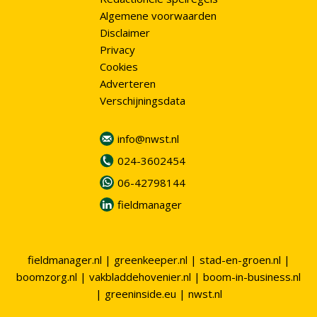
Algemene voorwaarden
Disclaimer
Privacy
Cookies
Adverteren
Verschijningsdata
info@nwst.nl
024-3602454
06-42798144
fieldmanager
fieldmanager.nl
|
greenkeeper.nl
|
stad-en-groen.nl
|
boomzorg.nl
|
vakbladdehovenier.nl
|
boom-in-business.nl
|
greeninside.eu
|
nwst.nl