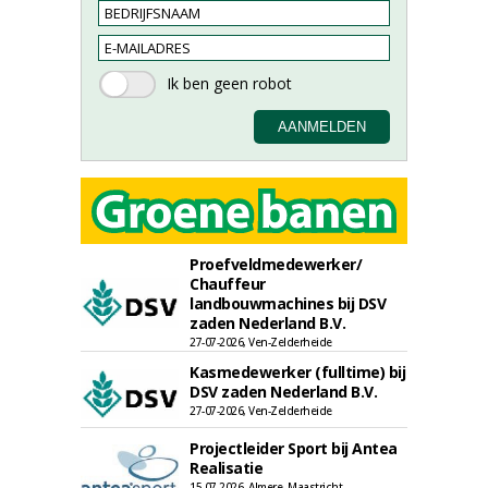
Proefveldmedewerker/
Chauffeur
landbouwmachines bij DSV
zaden Nederland B.V.
27-07-2026, Ven-Zelderheide
Kasmedewerker (fulltime) bij
DSV zaden Nederland B.V.
27-07-2026, Ven-Zelderheide
Projectleider Sport bij Antea
Realisatie
15-07-2026, Almere, Maastricht,