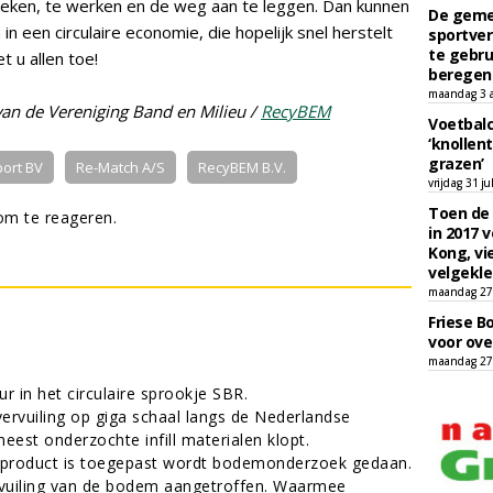
eken, te werken en de weg aan te leggen. Dan kunnen
De geme
een circulaire economie, die hopelijk snel herstelt
sportver
te gebru
 u allen toe!
beregen
maandag 3 
van de Vereniging Band en Milieu /
RecyBEM
Voetbalc
‘knollent
grazen’
ort BV
Re-Match A/S
RecyBEM B.V.
vrijdag 31 ju
Toen de 
m te reageren.
in 2017 
Kong, vi
velgekle
maandag 27 
Friese B
voor ove
maandag 27 
r in het circulaire sprookje SBR.
ervuiling op giga schaal langs de Nederlandse
est onderzochte infill materialen klopt.
al product is toegepast wordt bodemonderzoek gedaan.
rvuiling van de bodem aangetroffen. Waarmee