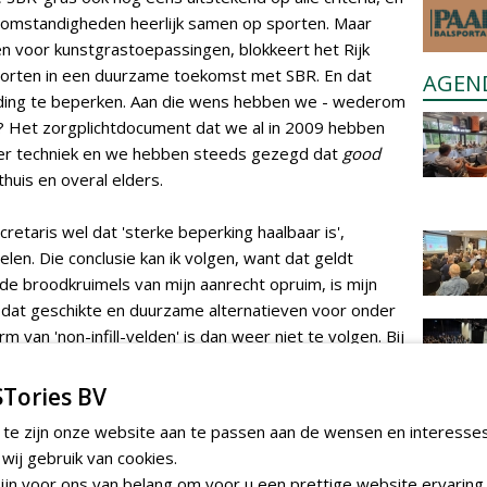
somstandigheden heerlijk samen op sporten. Maar
ten voor kunstgrastoepassingen, blokkeert het Rijk
orten in een duurzame toekomst met SBR. En dat
AGEN
ing te beperken. Aan die wens hebben we - wederom
n? Het zorgplichtdocument dat we al in 2009 hebben
 der techniek en we hebben steeds gezegd dat
good
 thuis en overal elders.
retaris wel dat 'sterke beperking haalbaar is',
len. Die conclusie kan ik volgen, want dat geldt
k de broodkruimels van mijn aanrecht opruim, is mijn
e dat geschikte en duurzame alternatieven voor onder
 van 'non-infill-velden' is dan weer niet te volgen. Bij
 kruimels niet meer van mijn aanrecht op te ruimen,
onsequenties. Volgens mij de duurzaamheid van non-
Tories BV
t de neveneffecten zijn? Geen enkel materiaal is zo
 te zijn onze website aan te passen aan de wensen en interesse
ll. Meer dan honderd studies zijn er gedaan, steeds
ij gebruik van cookies.
lig en verantwoord om te sporten op kunstgrasvelden
jn voor ons van belang om voor u een prettige website ervaring 