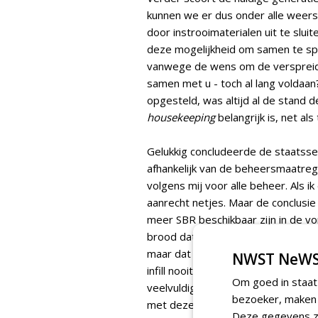
kunnen we er dus onder alle weer
door instrooimaterialen uit te slui
deze mogelijkheid om samen te sp
vanwege de wens om de verspreid
samen met u - toch al lang voldaa
opgesteld, was altijd al de stand
housekeeping
belangrijk is, net als
Gelukkig concludeerde de staatssec
afhankelijk van de beheersmaatrege
volgens mij voor alle beheer. Als i
aanrecht netjes. Maar de conclusi
meer SBR beschikbaar zijn in de vorm
brood dat niet kruimelt, hoef ik de
maar dat heeft weer heel andere c
NWST NeWS
infill nooit getest, en wie weet wa
Om goed in staat
veelvuldig onderzocht als SBR-infi
bezoeker, maken w
met dezelfde uitkomst: het is vei
Deze gegevens zi