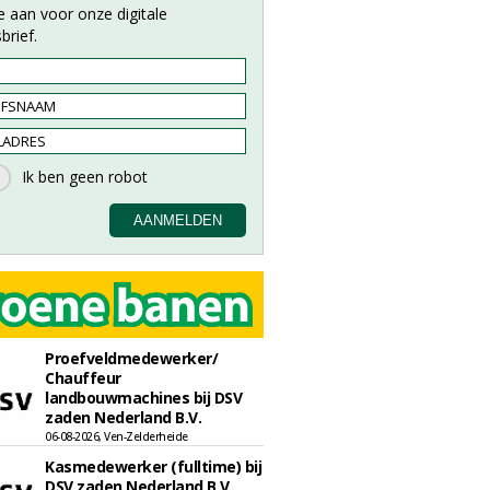
e aan voor onze digitale
brief.
Proefveldmedewerker/
Chauffeur
landbouwmachines bij DSV
zaden Nederland B.V.
06-08-2026, Ven-Zelderheide
Kasmedewerker (fulltime) bij
DSV zaden Nederland B.V.