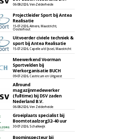
06-08-2026, Ven-Zelderheide
Projectleider Sport bij Antea
Realisatie
15-07-2026, Almere, Maastricht,
Oosterhout
Uitvoerder civiele techniek &
sport bij Antea Realisatie
15-07-2026, Capelle a/d IJssel, Maastricht
Meewerkend Voorman
Sportvelden bij
Werkorganisatie BUCH
09-07-2026, Castricum en Uitgeest
Allround
magazijnmedewerker
(fulltime) bij DSV zaden
Nederland B.V.
06-08-2026, Ven Zelderheide
Groeiplaats specialist bij
Boomtotaalzorg32-40 uur
30-07-2026, Schalkwijk
Boominspecteur bij