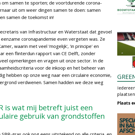
n om samen te sporten; de voortdurende corona-
 ernaar uit om weer dingen samen te doen: samen
en samen de toekomst in!
ecretaris van Infrastructuur en Waterstaat dat gevoel
 zo eenzame coronapandemie even vergeten was. Ze
er, waarin met veel 'mogelijk', 'in principe' en
r een flinterdun rapport van CE Delft, zonder
veel opmerkingen en vragen uit onze sector. In de
zaamheidscriteria voor de inkoop en het beheer van
dig hebben op onze weg naar een circulaire economie,
GREE
chtergrond verdwenen. Samen hadden we deze weg
Iedereen
plaatsen
Plaats e
 is wat mij betreft juist een
culaire gebruik van grondstoffen
 SBR-gras ook nog eens uitstekend op alle criteria, en