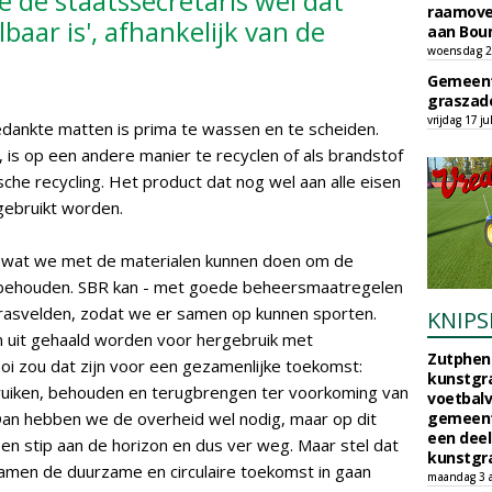
 de staatssecretaris wel dat
raamove
baar is', afhankelijk van de
aan Bou
woensdag 29
Gemeent
graszade
vrijdag 17 ju
edankte matten is prima te wassen en te scheiden.
 is op een andere manier te recyclen of als brandstof
sche recycling. Het product dat nog wel aan alle eisen
rgebruikt worden.
wat we met de materialen kunnen doen om de
 behouden. SBR kan - met goede beheersmaatregelen
rasvelden, zodat we er samen op kunnen sporten.
KNIPS
n uit gehaald worden voor hergebruik met
Zutphen 
oi zou dat zijn voor een gezamenlijke toekomst:
kunstgra
ruiken, behouden en terugbrengen ter voorkoming van
voetbalv
Dan hebben we de overheid wel nodig, maar op dit
gemeente
een deel
 stip aan de horizon en dus ver weg. Maar stel dat
kunstgra
men de duurzame en circulaire toekomst in gaan
maandag 3 