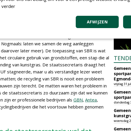
ffecten zijn beheersbaar. Zulke onderzoeken zijn er
 verder
n ook niet van non-fill-velden. Er wordt voor het gemak
d kunnen worden en niet zoveel microplastics
AFWIJZEN
atsoenlijk onderzoek ontbreekt.
ns uit om in 2030 duurzaam kunstgras te hebben.
 Nogmaals: laten we samen de weg aanleggen
ar daarover later meer). De toepassing van SBR is wat
TEND
het circulaire gebruik van grondstoffen, een stap die al
vinding van kunstgras. De staatssecretaris draagt het
Gemeent
 TUF stagneerde, maar u als verstandige lezer weet
sportpar
atten; de recycling van SBR is nooit een probleem
Egmond-
vrijdag 31 ju
uwen zijn terecht. De matten waren het probleem in
Gemeent
s de staatssecretaris zo duurzaam zijn dat we kunnen
sportpar
en zijn er professionele bedrijven als
GBN
,
Antea
,
donderdag 30
cyclingbedrijven die het voortouw hebben genomen
Gemeent
kunstgra
woensdag 29
Gemeent