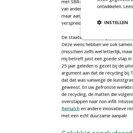
met SBR-infill en eventuele milieue
ontwikkelen.
Lees
van andere infill-materialen niet e
maar aangenomen dat ze gerecycle
INSTELLEN
verspreiden, maar is dat wel zo? F
De staatssecretaris spreekt de we
Deze wens hebben we ook samen.
(misschien zelfs wel letterlijk, ma
mij betreft juist een goede stap in 
25 jaar geleden is gezet bij de uit
argument aan dat de recycling bij
dat dat was vanwege de kunstgrasm
geweest. En uw gefronste wenkbra
de recycling, de matten die volgen
overstappen naar non-infill. Intuss
Rematch
en andere innovatieve re
met een echt duurzame aanpak!