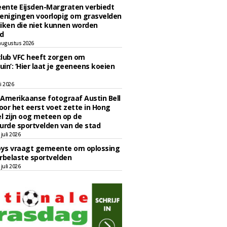
ente Eijsden-Margraten verbiedt
enigingen voorlopig om grasvelden
iken die niet kunnen worden
d
augustus 2026
lub VFC heeft zorgen om
uin’: ‘Hier laat je geeneens koeien
li 2026
Amerikaanse fotograaf Austin Bell
voor het eerst voet zette in Hong
el zijn oog meteen op de
urde sportvelden van de stad
juli 2026
oys vraagt gemeente om oplossing
rbelaste sportvelden
juli 2026