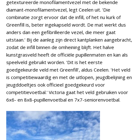
getextureerde monofilamentvezel met de bekende
diamant-monofilamentvezel, legt Ceelen uit. 'Die
combinatie zorgt ervoor dat de infill, of het nu kurk of
Greenfill is, beter ingekapseld wordt. De mat werkt dus
anders dan een gefibrilleerde vezel, die meer gaat
uitstaan.' Bij de aanleg zijn direct kantplanken aangebracht,
zodat de infill binnen de omheining blijft. Het halve
kunstgrasveld heeft de officiële pupillenmaten en kan als
speelveld gebruikt worden. 'Dit is het eerste
goedgekeurde veld met Greenfill', aldus Ceelen. 'Het veld
is competitiewaardig en met de uitlopen, jeugdbelijning en
jeugddoeltjes ook officieel goedgekeurd voor
competitievoetbal.' Victoria gaat het veld gebruiken voor
6x6- en 8x8-pupillenvoetbal en 7x7-seniorenvoetbal.