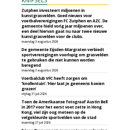
KNIPSELS
Zutphen investeert miljoenen in
kunstgrasvelden. Goed nieuws voor
voetbalverenigingen FC Zutphen en AZC. De
gemeente hield vorig jaar miljoenen over,
een deel hiervan gaat nu naar twee nieuwe
kunstgrasvelden voor de clubs.
maandag 3 augustus 2026
De gemeente Eijsden-Margraten verbiedt
sportverenigingen voorlopig om grasvelden
te gebruiken die niet kunnen worden
beregend
maandag 3 augustus 2026
Voetbalclub VFC heeft zorgen om
‘knollentuin’: ‘Hier laat je geeneens koeien
grazen’
vrijdag 31 juli 2026
Toen de Amerikaanse fotograaf Austin Bell
in 2017 voor het eerst voet zette in Hong
Kong, viel zijn oog meteen op de
velgekleurde sportvelden van de stad
maandag 27 juli 2026