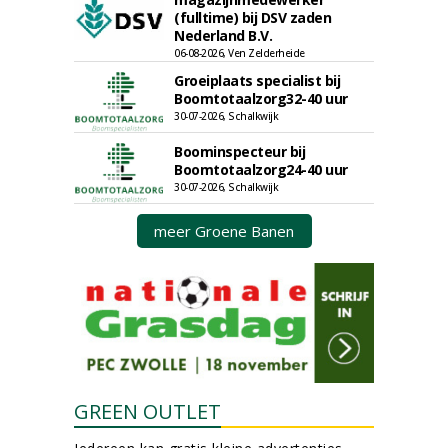
(fulltime) bij DSV zaden
Nederland B.V.
06-08-2026, Ven Zelderheide
Groeiplaats specialist bij
Boomtotaalzorg32-40 uur
30-07-2026, Schalkwijk
Boominspecteur bij
Boomtotaalzorg24-40 uur
30-07-2026, Schalkwijk
meer Groene Banen
GREEN OUTLET