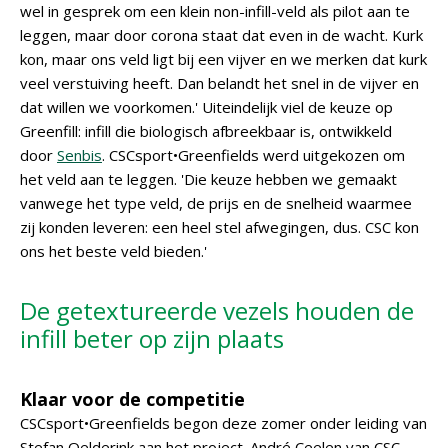
wel in gesprek om een klein non-infill-veld als pilot aan te
leggen, maar door corona staat dat even in de wacht. Kurk
kon, maar ons veld ligt bij een vijver en we merken dat kurk
veel verstuiving heeft. Dan belandt het snel in de vijver en
dat willen we voorkomen.' Uiteindelijk viel de keuze op
Greenfill: infill die biologisch afbreekbaar is, ontwikkeld
door
Senbis
. CSCsport•Greenfields werd uitgekozen om
het veld aan te leggen. 'Die keuze hebben we gemaakt
vanwege het type veld, de prijs en de snelheid waarmee
zij konden leveren: een heel stel afwegingen, dus. CSC kon
ons het beste veld bieden.'
De getextureerde vezels houden de
infill beter op zijn plaats
Klaar voor de competitie
CSCsport•Greenfields begon deze zomer onder leiding van
Stefan Oelderink aan het project. André Ceelen van CSC