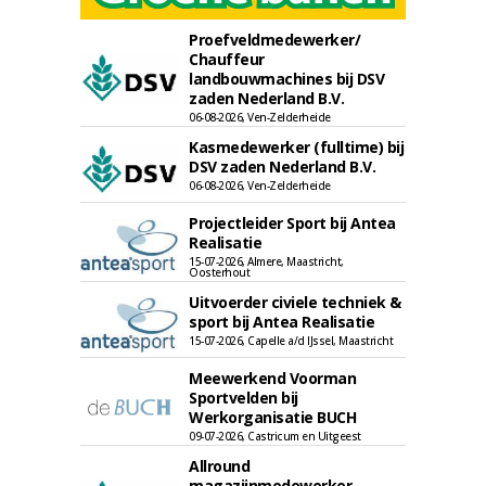
Proefveldmedewerker/
Chauffeur
landbouwmachines bij DSV
zaden Nederland B.V.
06-08-2026, Ven-Zelderheide
Kasmedewerker (fulltime) bij
DSV zaden Nederland B.V.
06-08-2026, Ven-Zelderheide
Projectleider Sport bij Antea
Realisatie
15-07-2026, Almere, Maastricht,
Oosterhout
Uitvoerder civiele techniek &
sport bij Antea Realisatie
15-07-2026, Capelle a/d IJssel, Maastricht
Meewerkend Voorman
Sportvelden bij
Werkorganisatie BUCH
09-07-2026, Castricum en Uitgeest
Allround
magazijnmedewerker