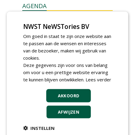
AGENDA
Klankbordsessies moeten
bijdragen aan uniform
NWST NeWSTories BV
aanbesteden van duurzame
kunstgrasvelden
Om goed in staat te zijn onze website aan
woensdag 23 september 2026
t/m dinsdag 29 september 2026
te passen aan de wensen en interesses
Nationale Grasdag strijkt
van de bezoeker, maken wij gebruik van
neer in MAC³PARK Stadion
cookies.
van PEC Zwolle
Deze gegevens zijn voor ons van belang
woensdag 18 november 2026
om voor u een prettige website ervaring
Save the Date: Green Gala op
te kunnen blijven ontwikkelen.
woensdag 2 december
Lees verder
woensdag 2 december 2026
AKKOORD
AFWIJZEN
INSTELLEN