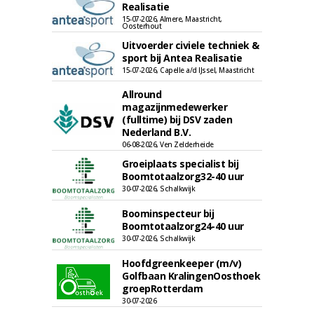
Realisatie
15-07-2026, Almere, Maastricht,
Oosterhout
Uitvoerder civiele techniek &
sport bij Antea Realisatie
15-07-2026, Capelle a/d IJssel, Maastricht
Allround
magazijnmedewerker
(fulltime) bij DSV zaden
Nederland B.V.
06-08-2026, Ven Zelderheide
Groeiplaats specialist bij
Boomtotaalzorg32-40 uur
30-07-2026, Schalkwijk
Boominspecteur bij
Boomtotaalzorg24-40 uur
30-07-2026, Schalkwijk
Hoofdgreenkeeper (m/v)
Golfbaan KralingenOosthoek
groepRotterdam
30-07-2026