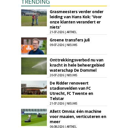
TRENDING
Grasmeesters verder onder
leiding van Hans Kok: 'Voor
onze klanten verandert er
niets'
21-07-2026 | ARTIKEL
Groene transfers juli
09-07-2026 | NIEUWS
Onttrekkingsverbod nu van
kracht in hele beheergebied
waterschap De Dommel
20-07-2026 | NIEUWS
De Ridder renoveert
stadionvelden van FC
Utrecht, FC Twente en
Telstar
21-07-2026 | NIEUWS
Allett Omnia: één machine
voor maaien, verticuteren en
meer
06-08-2026 | ARTIKEL