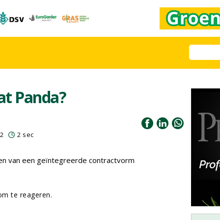
iat Panda?
12
2 sec
en van een geïntegreerde contractvorm
m te reageren.