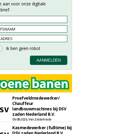
e aan voor onze digitale
brief.
Proefveldmedewerker/
Chauffeur
landbouwmachines bij DSV
zaden Nederland B.V.
06-08-2026, Ven-Zelderheide
Kasmedewerker (fulltime) bij
DSV zaden Nederland B.V.