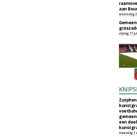
raamove
aan Bou
woensdag 29
Gemeent
graszade
vrijdag 17 ju
KNIPS
Zutphen 
kunstgra
voetbalv
gemeente
een deel
kunstgra
maandag 3 