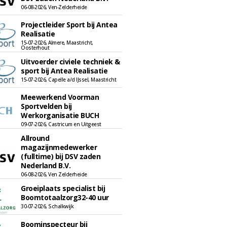
06-08-2026, Ven-Zelderheide
Projectleider Sport bij Antea
Realisatie
15-07-2026, Almere, Maastricht,
Oosterhout
Uitvoerder civiele techniek &
sport bij Antea Realisatie
15-07-2026, Capelle a/d IJssel, Maastricht
Meewerkend Voorman
Sportvelden bij
Werkorganisatie BUCH
09-07-2026, Castricum en Uitgeest
Allround
magazijnmedewerker
(fulltime) bij DSV zaden
Nederland B.V.
06-08-2026, Ven Zelderheide
Groeiplaats specialist bij
Boomtotaalzorg32-40 uur
30-07-2026, Schalkwijk
Boominspecteur bij