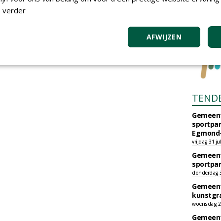
 verder
AFWIJZEN
TEND
Gemeent
sportpar
Egmond-
vrijdag 31 ju
Gemeent
sportpar
donderdag 30
Gemeent
kunstgra
woensdag 29
Gemeent