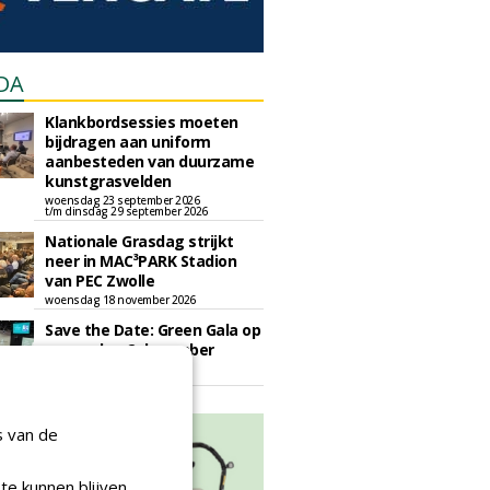
DA
Klankbordsessies moeten
bijdragen aan uniform
aanbesteden van duurzame
kunstgrasvelden
woensdag 23 september 2026
t/m dinsdag 29 september 2026
Nationale Grasdag strijkt
neer in MAC³PARK Stadion
van PEC Zwolle
woensdag 18 november 2026
Save the Date: Green Gala op
woensdag 2 december
woensdag 2 december 2026
s van de
te kunnen blijven