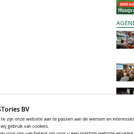
AGEN
Tories BV
 te zijn onze website aan te passen aan de wensen en interesse
ij gebruik van cookies.
jn voor ons van belang om voor u een prettige website ervaring 