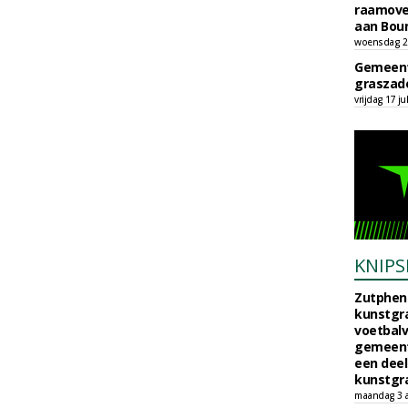
raamove
aan Bou
woensdag 29
Gemeent
graszade
vrijdag 17 ju
KNIPS
Zutphen 
kunstgra
voetbalv
gemeente
een deel
kunstgra
maandag 3 