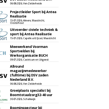
06-08-2026, Ven-Zelderheide
Projectleider Sport bij Antea
Realisatie
15-07-2026, Almere, Maastricht,
Oosterhout
Uitvoerder civiele techniek &
sport bij Antea Realisatie
15-07-2026, Capelle a/d IJssel, Maastricht
Meewerkend Voorman
Sportvelden bij
Werkorganisatie BUCH
09-07-2026, Castricum en Uitgeest
Allround
magazijnmedewerker
(fulltime) bij DSV zaden
Nederland B.V.
06-08-2026, Ven Zelderheide
Groeiplaats specialist bij
Boomtotaalzorg32-40 uur
30-07-2026, Schalkwijk
Boominspecteur bij