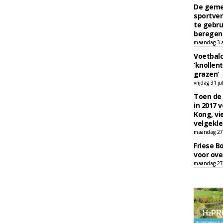
De geme
sportver
te gebru
beregen
maandag 3 
Voetbalc
‘knollent
grazen’
vrijdag 31 ju
Toen de 
in 2017 
Kong, vi
velgekle
maandag 27 
Friese B
voor ove
maandag 27 