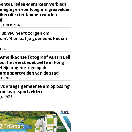
ente Eijsden-Margraten verbiedt
enigingen voorlopig om grasvelden
iken die niet kunnen worden
d
augustus 2026
lub VFC heeft zorgen om
uin’: ‘Hier laat je geeneens koeien
li 2026
Amerikaanse fotograaf Austin Bell
voor het eerst voet zette in Hong
el zijn oog meteen op de
urde sportvelden van de stad
juli 2026
oys vraagt gemeente om oplossing
rbelaste sportvelden
juli 2026