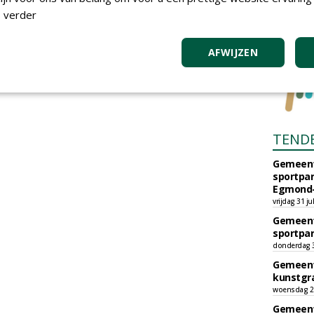
 verder
AFWIJZEN
TEND
Gemeent
sportpar
Egmond-
vrijdag 31 ju
Gemeent
sportpar
donderdag 30
Gemeent
kunstgra
woensdag 29
Gemeent