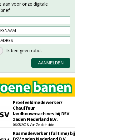
e aan voor onze digitale
brief.
Proefveldmedewerker/
Chauffeur
landbouwmachines bij DSV
zaden Nederland B.V.
06-08-2026, Ven-Zelderheide
Kasmedewerker (fulltime) bij
DSV zaden Nederland B.V.