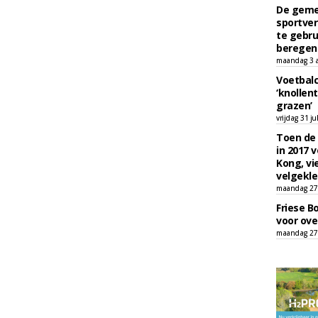
De geme
sportver
te gebru
beregen
maandag 3 
Voetbalc
‘knollent
grazen’
vrijdag 31 ju
Toen de 
in 2017 
Kong, vi
velgekle
maandag 27 
Friese B
voor ove
maandag 27 