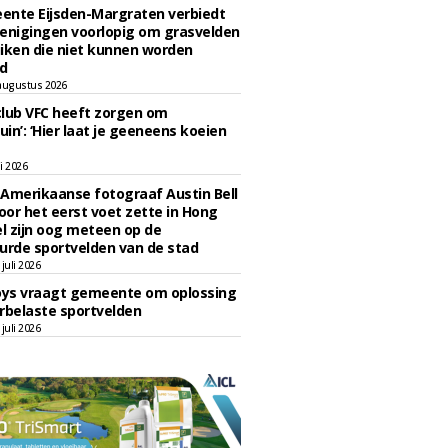
ente Eijsden-Margraten verbiedt
enigingen voorlopig om grasvelden
iken die niet kunnen worden
d
augustus 2026
lub VFC heeft zorgen om
uin’: ‘Hier laat je geeneens koeien
li 2026
Amerikaanse fotograaf Austin Bell
voor het eerst voet zette in Hong
el zijn oog meteen op de
urde sportvelden van de stad
juli 2026
oys vraagt gemeente om oplossing
rbelaste sportvelden
juli 2026