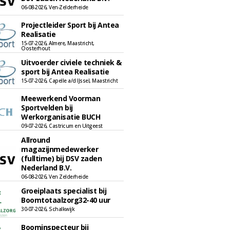
06-08-2026, Ven-Zelderheide
Projectleider Sport bij Antea
Realisatie
15-07-2026, Almere, Maastricht,
Oosterhout
Uitvoerder civiele techniek &
sport bij Antea Realisatie
15-07-2026, Capelle a/d IJssel, Maastricht
Meewerkend Voorman
Sportvelden bij
Werkorganisatie BUCH
09-07-2026, Castricum en Uitgeest
Allround
magazijnmedewerker
(fulltime) bij DSV zaden
Nederland B.V.
06-08-2026, Ven Zelderheide
Groeiplaats specialist bij
Boomtotaalzorg32-40 uur
30-07-2026, Schalkwijk
Boominspecteur bij