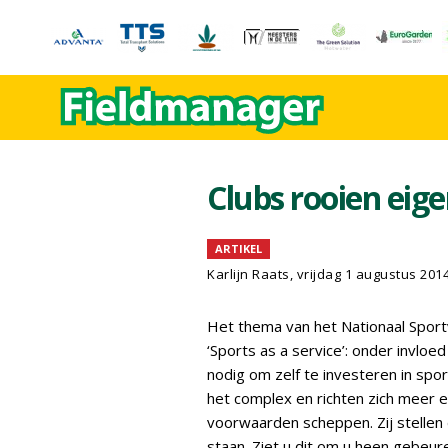
Clubs rooien eig
ARTIKEL
Karlijn Raats
, vrijdag 1 augustus 201
Het thema van het Nationaal Sportv
‘Sports as a service’: onder invloe
nodig om zelf te investeren in spor
het complex en richten zich meer 
voorwaarden scheppen. Zij stellen
staan. Ziet u dit om u heen gebeu