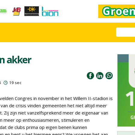
en akker
4
19 sec
elden Congres in november in het Willem II-stadion is
d van de crisis vinden gemeenten het niet altijd meer
t. Zij zijn niet vanzelfsprekend meer de eigenaar van
en meer op enthousiasmeren, stimuleren en
 dat de clubs prima op eigen benen kunnen
ren en bent u het hiermee eens? We vroegen het aan