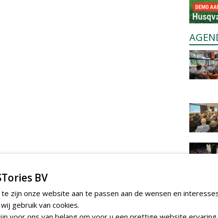
AGEN
Tories BV
 te zijn onze website aan te passen aan de wensen en interesse
ij gebruik van cookies.
jn voor ons van belang om voor u een prettige website ervaring 