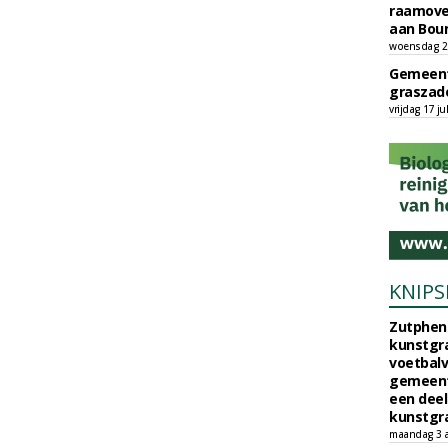
raamove
aan Bou
woensdag 29
Gemeent
graszade
vrijdag 17 ju
KNIPS
Zutphen 
kunstgra
voetbalv
gemeente
een deel
kunstgra
maandag 3 