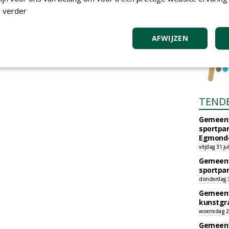
 verder
AFWIJZEN
TEND
Gemeent
sportpar
Egmond-
vrijdag 31 ju
Gemeent
sportpar
donderdag 30
Gemeent
kunstgra
woensdag 29
Gemeent