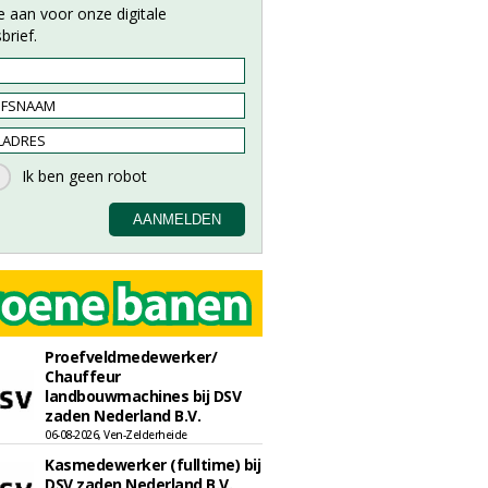
e aan voor onze digitale
brief.
Proefveldmedewerker/
Chauffeur
landbouwmachines bij DSV
zaden Nederland B.V.
06-08-2026, Ven-Zelderheide
Kasmedewerker (fulltime) bij
DSV zaden Nederland B.V.