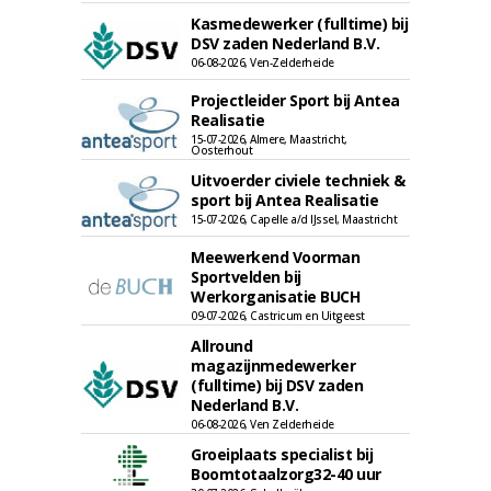
Kasmedewerker (fulltime) bij
DSV zaden Nederland B.V.
06-08-2026, Ven-Zelderheide
Projectleider Sport bij Antea
Realisatie
15-07-2026, Almere, Maastricht,
Oosterhout
Uitvoerder civiele techniek &
sport bij Antea Realisatie
15-07-2026, Capelle a/d IJssel, Maastricht
Meewerkend Voorman
Sportvelden bij
Werkorganisatie BUCH
09-07-2026, Castricum en Uitgeest
Allround
magazijnmedewerker
(fulltime) bij DSV zaden
Nederland B.V.
06-08-2026, Ven Zelderheide
Groeiplaats specialist bij
Boomtotaalzorg32-40 uur