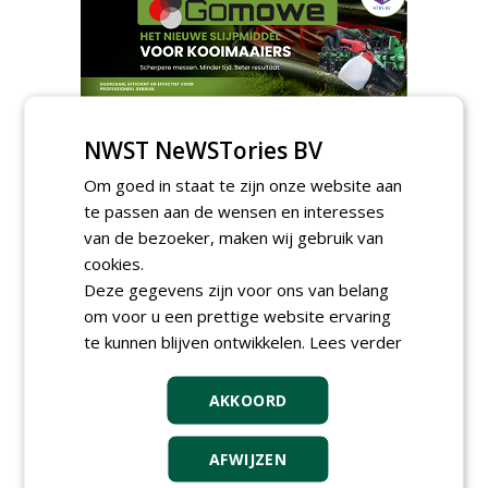
AGENDA
NWST NeWSTories BV
Klankbordsessies moeten
Om goed in staat te zijn onze website aan
bijdragen aan uniform
aanbesteden van duurzame
te passen aan de wensen en interesses
kunstgrasvelden
van de bezoeker, maken wij gebruik van
woensdag 23 september 2026
t/m dinsdag 29 september 2026
cookies.
Nationale Grasdag strijkt
Deze gegevens zijn voor ons van belang
neer in MAC³PARK Stadion
om voor u een prettige website ervaring
van PEC Zwolle
te kunnen blijven ontwikkelen.
Lees verder
woensdag 18 november 2026
Save the Date: Green Gala op
woensdag 2 december
AKKOORD
woensdag 2 december 2026
AFWIJZEN