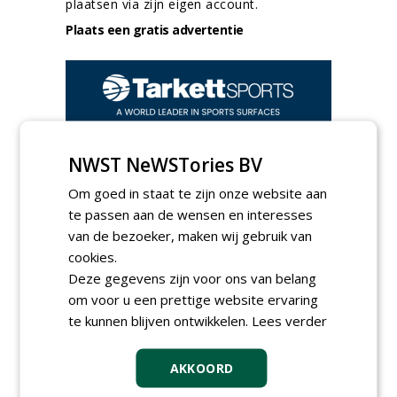
plaatsen via zijn eigen account.
Plaats een gratis advertentie
NWST NeWSTories BV
AGENDA
Om goed in staat te zijn onze website aan
te passen aan de wensen en interesses
Klankbordsessies moeten
van de bezoeker, maken wij gebruik van
bijdragen aan uniform
aanbesteden van duurzame
cookies.
kunstgrasvelden
Deze gegevens zijn voor ons van belang
woensdag 23 september 2026
t/m dinsdag 29 september 2026
om voor u een prettige website ervaring
Nationale Grasdag strijkt
te kunnen blijven ontwikkelen.
Lees verder
neer in MAC³PARK Stadion
van PEC Zwolle
AKKOORD
woensdag 18 november 2026
Save the Date: Green Gala op