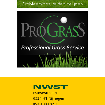
Fransestraat 41
6524 HT Nijmegen
KvK 10032693