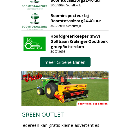
Boomtotaalzorg32-40 uur
30-07-2026, Schalkwijk
Boominspecteur bij
Boomtotaalzorg24-40 uur
30-07-2026, Schalkwijk
Hoofdgreenkeeper (m/v)
Golfbaan KralingenOosthoek
groepRotterdam
30-07-2026
meer Groene Banen
GREEN OUTLET
Iedereen kan gratis kleine advertenties