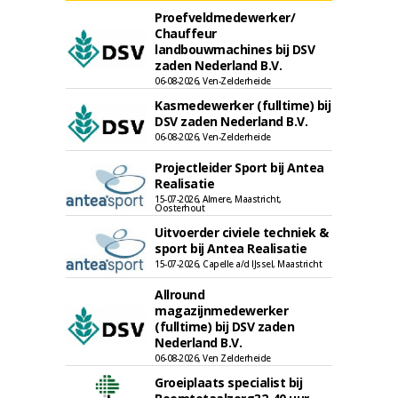
Proefveldmedewerker/
Chauffeur
landbouwmachines bij DSV
zaden Nederland B.V.
06-08-2026, Ven-Zelderheide
Kasmedewerker (fulltime) bij
DSV zaden Nederland B.V.
06-08-2026, Ven-Zelderheide
Projectleider Sport bij Antea
Realisatie
15-07-2026, Almere, Maastricht,
Oosterhout
Uitvoerder civiele techniek &
sport bij Antea Realisatie
15-07-2026, Capelle a/d IJssel, Maastricht
Allround
magazijnmedewerker
(fulltime) bij DSV zaden
Nederland B.V.
06-08-2026, Ven Zelderheide
Groeiplaats specialist bij