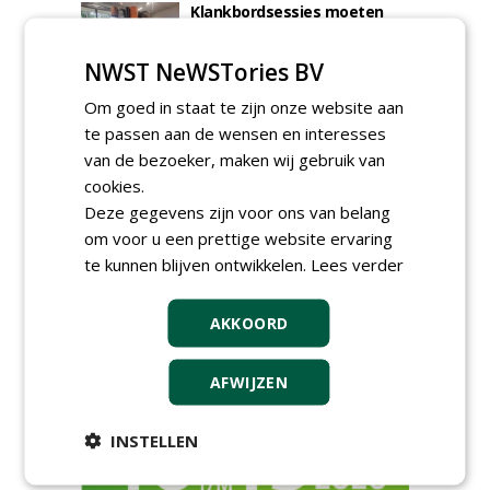
Klankbordsessies moeten
bijdragen aan uniform
aanbesteden van duurzame
NWST NeWSTories BV
kunstgrasvelden
woensdag 23 september 2026
t/m dinsdag 29 september 2026
Om goed in staat te zijn onze website aan
Nationale Grasdag strijkt
te passen aan de wensen en interesses
neer in MAC³PARK Stadion
van de bezoeker, maken wij gebruik van
van PEC Zwolle
cookies.
woensdag 18 november 2026
Deze gegevens zijn voor ons van belang
Save the Date: Green Gala op
om voor u een prettige website ervaring
woensdag 2 december
woensdag 2 december 2026
te kunnen blijven ontwikkelen.
Lees verder
AKKOORD
AFWIJZEN
INSTELLEN