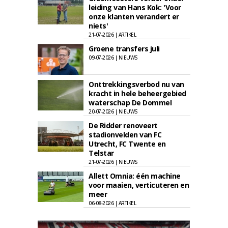
leiding van Hans Kok: 'Voor
onze klanten verandert er
niets'
21-07-2026 | ARTIKEL
Groene transfers juli
09-07-2026 | NIEUWS
Onttrekkingsverbod nu van
kracht in hele beheergebied
waterschap De Dommel
20-07-2026 | NIEUWS
De Ridder renoveert
stadionvelden van FC
Utrecht, FC Twente en
Telstar
21-07-2026 | NIEUWS
Allett Omnia: één machine
voor maaien, verticuteren en
meer
06-08-2026 | ARTIKEL