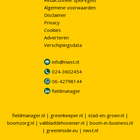
Redactionele spelregels
Algemene voorwaarden
Disclaimer
Privacy
Cookies
Adverteren
Verschijningsdata
info@nwst.nl
024-3602454
06-42798144
fieldmanager
fieldmanager.nl
|
greenkeeper.nl
|
stad-en-groen.nl
|
boomzorg.nl
|
vakbladdehovenier.nl
|
boom-in-business.nl
|
greeninside.eu
|
nwst.nl