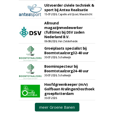
Uitvoerder civiele techniek &
sport bij Antea Realisatie
15-07-2026, Capelle a/d IJssel, Maastricht
Allround
magazijnmedewerker
(fulltime) bij DSV zaden
Nederland B.V.
06-08-2026, Ven Zelderheide
Groeiplaats specialist bij
Boomtotaalzorg32-40 uur
30-07-2026, Schalkwijk
Boominspecteur bij
Boomtotaalzorg24-40 uur
30-07-2026, Schalkwijk
Hoofdgreenkeeper (m/v)
Golfbaan KralingenOosthoek
groepRotterdam
30-07-2026
meer Groene Banen