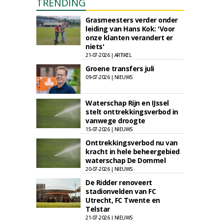
TRENDING
Grasmeesters verder onder
leiding van Hans Kok: 'Voor
onze klanten verandert er
niets'
21-07-2026 | ARTIKEL
Groene transfers juli
09-07-2026 | NIEUWS
Waterschap Rijn en IJssel
stelt onttrekkingsverbod in
vanwege droogte
15-07-2026 | NIEUWS
Onttrekkingsverbod nu van
kracht in hele beheergebied
waterschap De Dommel
20-07-2026 | NIEUWS
De Ridder renoveert
stadionvelden van FC
Utrecht, FC Twente en
Telstar
21-07-2026 | NIEUWS