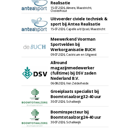
Realisatie
15-07-2026, Almere, Maastricht,
Oosterhout
Uitvoerder civiele techniek &
sport bij Antea Realisatie
15-07-2026, Capelle a/d IJssel, Maastricht
Meewerkend Voorman
Sportvelden bij
Werkorganisatie BUCH
09-07-2026, Castricum en Uitgeest
Allround
magazijnmedewerker
(fulltime) bij DSV zaden
Nederland B.V.
06-08-2026, Ven Zelderheide
Groeiplaats specialist bij
Boomtotaalzorg32-40 uur
30-07-2026, Schalkwijk
Boominspecteur bij
Boomtotaalzorg24-40 uur
30-07-2026, Schalkwijk