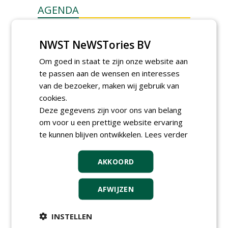
AGENDA
Klankbordsessies moeten
bijdragen aan uniform
NWST NeWSTories BV
aanbesteden van duurzame
kunstgrasvelden
Om goed in staat te zijn onze website aan
woensdag 23 september 2026
t/m dinsdag 29 september 2026
te passen aan de wensen en interesses
Nationale Grasdag strijkt
van de bezoeker, maken wij gebruik van
neer in MAC³PARK Stadion
cookies.
van PEC Zwolle
Deze gegevens zijn voor ons van belang
woensdag 18 november 2026
om voor u een prettige website ervaring
Save the Date: Green Gala op
te kunnen blijven ontwikkelen.
woensdag 2 december
Lees verder
woensdag 2 december 2026
AKKOORD
AFWIJZEN
INSTELLEN