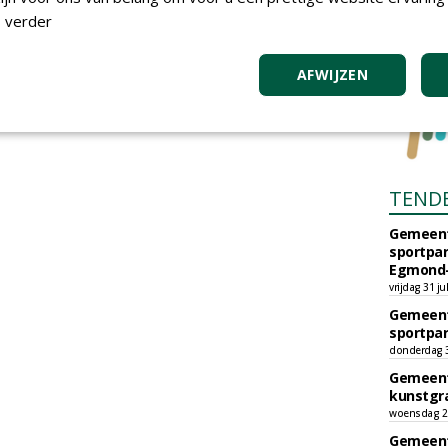
 verder
AFWIJZEN
TEND
Gemeent
sportpar
Egmond-
vrijdag 31 ju
Gemeent
sportpar
donderdag 30
Gemeent
kunstgra
woensdag 29
Gemeent