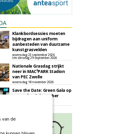
DA
Klankbordsessies moeten
bijdragen aan uniform
aanbesteden van duurzame
kunstgrasvelden
woensdag 23 september 2026
t/m dinsdag 29 september 2026
Nationale Grasdag strijkt
neer in MAC³PARK Stadion
van PEC Zwolle
woensdag 18 november 2026
Save the Date: Green Gala op
woensdag 2 december
woensdag 2 december 2026
s van de
te kunnen blijven