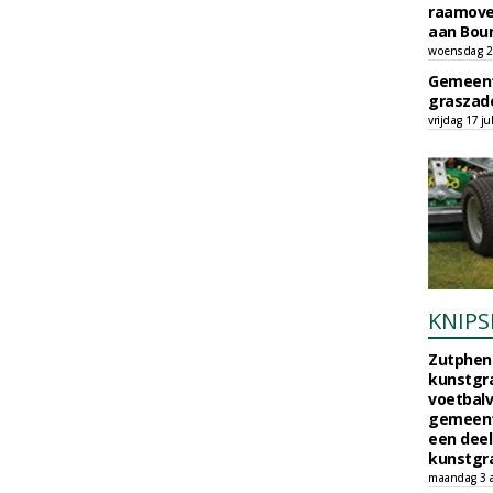
raamove
aan Bou
woensdag 29
Gemeent
graszade
vrijdag 17 ju
KNIPS
Zutphen 
kunstgra
voetbalv
gemeente
een deel
kunstgra
maandag 3 