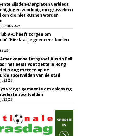
ente Eijsden-Margraten verbiedt
enigingen voorlopig om grasvelden
iken die niet kunnen worden
d
augustus 2026
lub VFC heeft zorgen om
uin’: ‘Hier laat je geeneens koeien
li 2026
Amerikaanse fotograaf Austin Bell
voor het eerst voet zette in Hong
el zijn oog meteen op de
urde sportvelden van de stad
juli 2026
oys vraagt gemeente om oplossing
rbelaste sportvelden
juli 2026