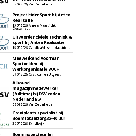
06-08-2026, Ven-Zelderheide
Projectleider Sport bij Antea
Realisatie
15-07-2026, Almere, Maastricht,
Oosterhout
Uitvoerder civiele techniek &
sport bij Antea Realisatie
15-07-2026, Capelle a/d IJssel, Maastricht
Meewerkend Voorman
Sportvelden bij
Werkorganisatie BUCH
09-07-2026, Castricum en Uitgeest
Allround
magazijnmedewerker
(fulltime) bij DSV zaden
Nederland B.V.
06-08-2026, Ven Zelderheide
Groeiplaats specialist bij
Boomtotaalzorg32-40 uur
30-07-2026, Schalkwijk
Boominspecteur bij