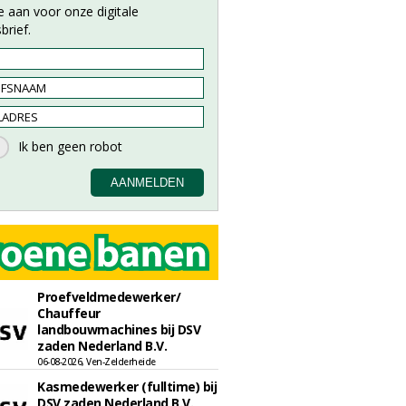
e aan voor onze digitale
brief.
Proefveldmedewerker/
Chauffeur
landbouwmachines bij DSV
zaden Nederland B.V.
06-08-2026, Ven-Zelderheide
Kasmedewerker (fulltime) bij
DSV zaden Nederland B.V.