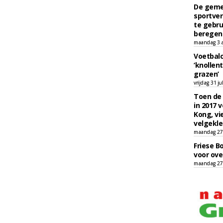
De geme
sportver
te gebru
beregen
maandag 3 
Voetbalc
‘knollent
grazen’
vrijdag 31 ju
Toen de 
in 2017 
Kong, vi
velgekle
maandag 27 
Friese B
voor ove
maandag 27 