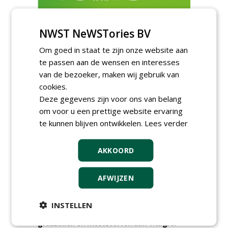
NWST NeWSTories BV
TENDERS
Om goed in staat te zijn onze website aan
te passen aan de wensen en interesses
Gemeente Bergen gunt herinrichting
van de bezoeker, maken wij gebruik van
sportpark Hogedijk - VV Egmond te
Egmond-Binnen aan Compeer Infra.
cookies.
vrijdag 31 juli 2026
Deze gegevens zijn voor ons van belang
Gemeente Dordrecht gunt veldrenovaties
om voor u een prettige website ervaring
sportpark Schildman aan CSC Sport.
te kunnen blijven ontwikkelen.
Lees verder
donderdag 30 juli 2026
Gemeente Maastricht gunt aanleg
kunstgrasvelden aan Finovi.
AKKOORD
woensdag 29 juli 2026
Gemeente Westerveld gunt
AFWIJZEN
raamovereenkomst onderhoud sportvelden
aan Bouma Sport en Groen.
woensdag 29 juli 2026
INSTELLEN
Gemeente Den Haag gunt levering van
graszaden en meststoffen aan Vitagro.