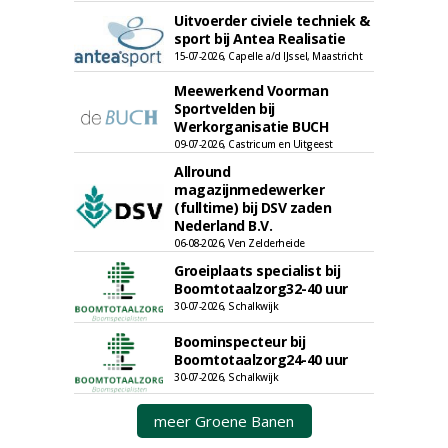
Uitvoerder civiele techniek &
sport bij Antea Realisatie
15-07-2026, Capelle a/d IJssel, Maastricht
Meewerkend Voorman
Sportvelden bij
Werkorganisatie BUCH
09-07-2026, Castricum en Uitgeest
Allround
magazijnmedewerker
(fulltime) bij DSV zaden
Nederland B.V.
06-08-2026, Ven Zelderheide
Groeiplaats specialist bij
Boomtotaalzorg32-40 uur
30-07-2026, Schalkwijk
Boominspecteur bij
Boomtotaalzorg24-40 uur
30-07-2026, Schalkwijk
meer Groene Banen