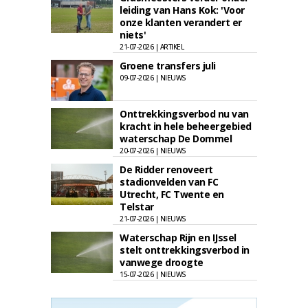
leiding van Hans Kok: 'Voor
onze klanten verandert er
niets'
21-07-2026 | ARTIKEL
Groene transfers juli
09-07-2026 | NIEUWS
Onttrekkingsverbod nu van
kracht in hele beheergebied
waterschap De Dommel
20-07-2026 | NIEUWS
De Ridder renoveert
stadionvelden van FC
Utrecht, FC Twente en
Telstar
21-07-2026 | NIEUWS
Waterschap Rijn en IJssel
stelt onttrekkingsverbod in
vanwege droogte
15-07-2026 | NIEUWS