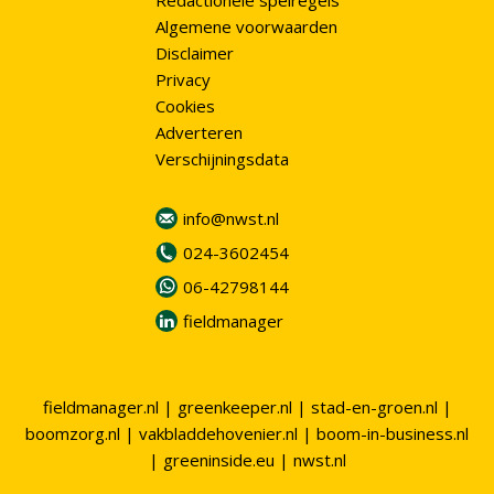
Redactionele spelregels
Algemene voorwaarden
Disclaimer
Privacy
Cookies
Adverteren
Verschijningsdata
info@nwst.nl
024-3602454
06-42798144
fieldmanager
fieldmanager.nl
|
greenkeeper.nl
|
stad-en-groen.nl
|
boomzorg.nl
|
vakbladdehovenier.nl
|
boom-in-business.nl
|
greeninside.eu
|
nwst.nl