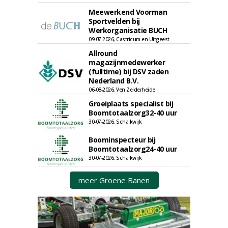
Meewerkend Voorman
Sportvelden bij
Werkorganisatie BUCH
09-07-2026, Castricum en Uitgeest
Allround
magazijnmedewerker
(fulltime) bij DSV zaden
Nederland B.V.
06-08-2026, Ven Zelderheide
Groeiplaats specialist bij
Boomtotaalzorg32-40 uur
30-07-2026, Schalkwijk
Boominspecteur bij
Boomtotaalzorg24-40 uur
30-07-2026, Schalkwijk
meer Groene Banen