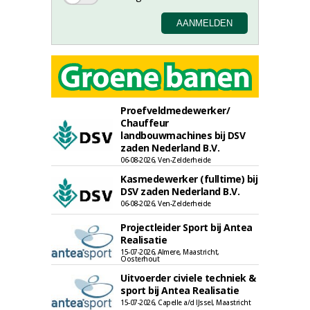
Proefveldmedewerker/
Chauffeur
landbouwmachines bij DSV
zaden Nederland B.V.
06-08-2026, Ven-Zelderheide
Kasmedewerker (fulltime) bij
DSV zaden Nederland B.V.
06-08-2026, Ven-Zelderheide
Projectleider Sport bij Antea
Realisatie
15-07-2026, Almere, Maastricht,
Oosterhout
Uitvoerder civiele techniek &
sport bij Antea Realisatie
15-07-2026, Capelle a/d IJssel, Maastricht