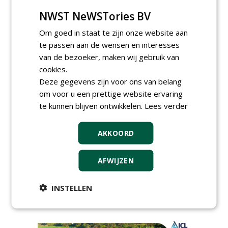
TENDERS
NWST NeWSTories BV
Om goed in staat te zijn onze website aan
Gemeente Bergen gunt herinrichting
sportpark Hogedijk - VV Egmond te
te passen aan de wensen en interesses
Egmond-Binnen aan Compeer Infra.
van de bezoeker, maken wij gebruik van
vrijdag 31 juli 2026
cookies.
Gemeente Dordrecht gunt veldrenovaties
Deze gegevens zijn voor ons van belang
sportpark Schildman aan CSC Sport.
om voor u een prettige website ervaring
donderdag 30 juli 2026
te kunnen blijven ontwikkelen.
Lees verder
Gemeente Maastricht gunt aanleg
kunstgrasvelden aan Finovi.
woensdag 29 juli 2026
AKKOORD
Gemeente Westerveld gunt
raamovereenkomst onderhoud sportvelden
aan Bouma Sport en Groen.
AFWIJZEN
woensdag 29 juli 2026
Gemeente Den Haag gunt levering van
INSTELLEN
graszaden en meststoffen aan Vitagro.
vrijdag 17 juli 2026