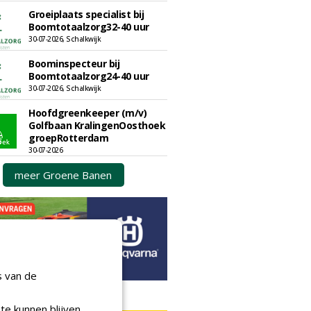
Groeiplaats specialist bij
Boomtotaalzorg32-40 uur
30-07-2026, Schalkwijk
Boominspecteur bij
Boomtotaalzorg24-40 uur
30-07-2026, Schalkwijk
Hoofdgreenkeeper (m/v)
Golfbaan KralingenOosthoek
groepRotterdam
30-07-2026
meer Groene Banen
s van de
N OUTLET
te kunnen blijven