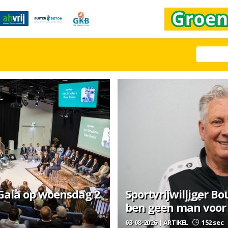
 Gala op woensdag 2
Sportvrijwilliger Bo
ben geen man voor 
03-08-2026 | ARTIKEL
152 sec