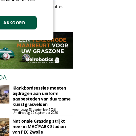
 kan gratis kleine advertenties
 via zijn eigen account.
en gratis advertentie
AKKOORD
DA
Klankbordsessies moeten
bijdragen aan uniform
aanbesteden van duurzame
kunstgrasvelden
woensdag 23 september 2026
t/m dinsdag 29 september 2026
Nationale Grasdag strijkt
neer in MAC³PARK Stadion
van PEC Zwolle