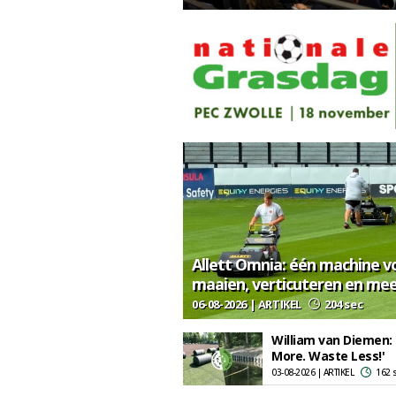
Allett Omnia: één machine v
maaien, verticuteren en me
06-08-2026 | ARTIKEL
204 sec
William van Diemen:
More. Waste Less!'
03-08-2026 | ARTIKEL
162 