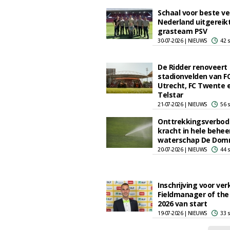
Schaal voor beste ve
Nederland uitgereik
grasteam PSV
30-07-2026 | NIEUWS
42 
De Ridder renoveert
stadionvelden van F
Utrecht, FC Twente 
Telstar
21-07-2026 | NIEUWS
56 
Onttrekkingsverbod
kracht in hele behe
waterschap De Dom
20-07-2026 | NIEUWS
44 
Inschrijving voor ver
Fieldmanager of the
2026 van start
19-07-2026 | NIEUWS
33 