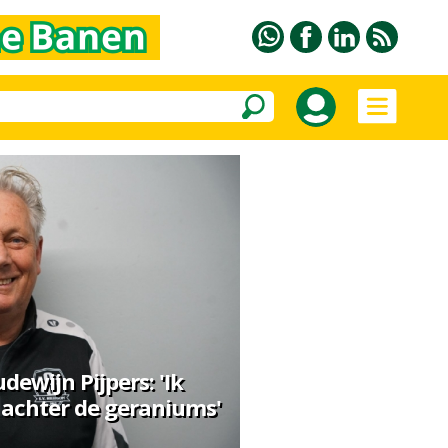
udewijn Pijpers: 'Ik
achter de geraniums'