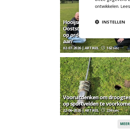
ontwikkelen.
Lees
Hooijsma (gemeente
INSTELLEN
Ooststellingwerf): 'Als je d
op orde hebt, kan een veld v
aan'
02-07-2026 | ARTIKEL
162 sec
Vooruitdenken om droogtes
op sportvelden te voorkom
22-06-2026 | ARTIKEL
234 sec
MEER