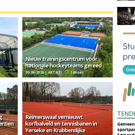
et
Nieuw trainingscentrum voor
nationale hockeyteams gereed
30-06-2026 | ARTIKEL
169 sec
TEND
g
Reimerswaal vernieuwt
ertien
korfbalveld en tennisbanen in
Gemeent
Yerseke en Krabbendijke
sportpar
Egmond-