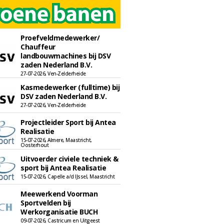
Proefveldmedewerker/
Chauffeur
landbouwmachines bij DSV
zaden Nederland B.V.
27-07-2026, Ven-Zelderheide
Kasmedewerker (fulltime) bij
DSV zaden Nederland B.V.
27-07-2026, Ven-Zelderheide
Projectleider Sport bij Antea
Realisatie
15-07-2026, Almere, Maastricht,
Oosterhout
Uitvoerder civiele techniek &
sport bij Antea Realisatie
15-07-2026, Capelle a/d IJssel, Maastricht
Meewerkend Voorman
Sportvelden bij
Werkorganisatie BUCH
09-07-2026, Castricum en Uitgeest