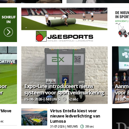
oor
Expo-Line introduceert nieuw
Aanme
er
systeem voor sportveldmarkering
voor 
05-08-2026 | NIEUWS
52 sec
04-08-2
 'Move
Virtus Entella kiest voor
nieuwe ledverlichting van
Lumosa
sec
31-07-2026 | NIEUWS
38 sec