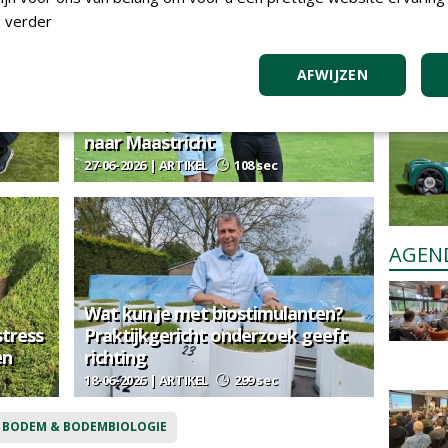
 verder
Iedereen
plaatsen
Plaats e
Save-The-Date 02-02-2027:
AFWIJZEN
e bodem
European Greenkeeping Summit
eel
brengt topnamen uit de sector
naar Maastricht
27-06-2026 | ARTIKEL
108 sec
AGEN
Wat kun je met biostimulanten?
tress
Praktijkgericht onderzoek geeft
en
richting
18-06-2026 | ARTIKEL
299 sec
 BODEM & BODEMBIOLOGIE