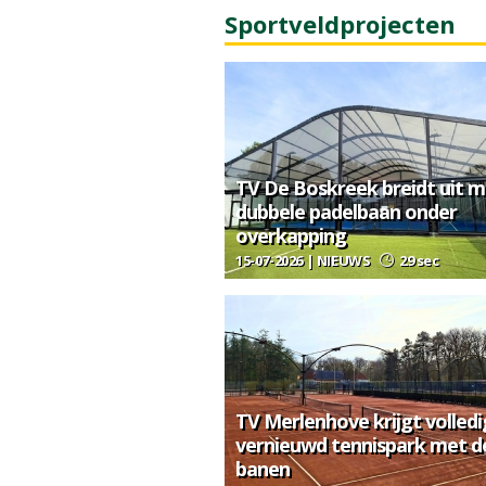
Sportveldprojecten
TV De Boskreek breidt uit m
dubbele padelbaan onder
overkapping
15-07-2026 | NIEUWS
29 sec
TV Merlenhove krijgt volledi
vernieuwd tennispark met d
banen