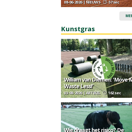
08-06-2026 | NIEUWS
57 sec
ME
Kunstgras
William van Diemen: 'Move 
Waste Less!'
03-08-2026 | ARTIKEL
162 sec
Wie draagt het risico? De