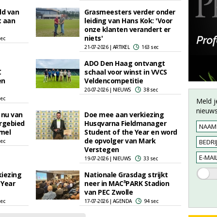
ld van
Grasmeesters verder onder
t aan
leiding van Hans Kok: 'Voor
onze klanten verandert er
niets'
sec
21-07-2026 | ARTIKEL
163 sec
ADO Den Haag ontvangt
C
schaal voor winst in VVCS
en
Veldencompetitie
20-07-2026 | NIEUWS
38 sec
sec
Meld j
nieuws
 nu van
Doe mee aan verkiezing
ergebied
Husqvarna Fieldmanager
mel
Student of the Year en word
de opvolger van Mark
sec
Verstegen
19-07-2026 | NIEUWS
33 sec
kiezing
Nationale Grasdag strijkt
 Year
neer in MAC³PARK Stadion
van PEC Zwolle
sec
17-07-2026 | AGENDA
94 sec