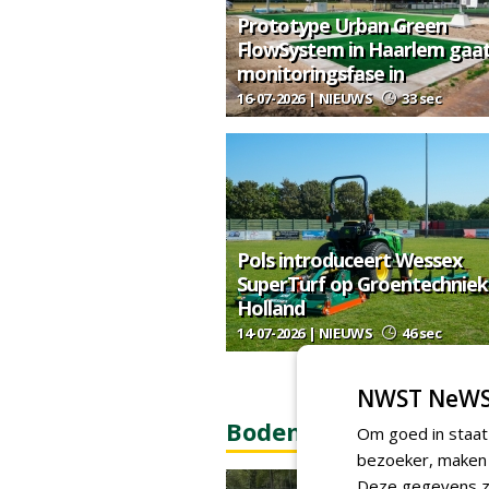
Prototype Urban Green
FlowSystem in Haarlem gaa
monitoringsfase in
16-07-2026 | NIEUWS
33 sec
Pols introduceert Wessex
SuperTurf op Groentechniek
Holland
14-07-2026 | NIEUWS
46 sec
ME
NWST NeWS
Bodem & bodembiolo
Om goed in staat
bezoeker, maken w
Deze gegevens zi