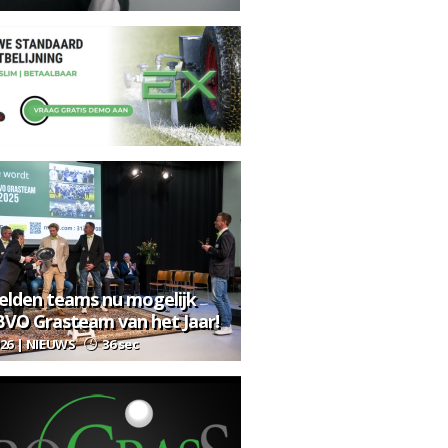
lden teams nu mogelijk
BVO Grasteam van het Jaar!
026 | NIEUWS
36 sec