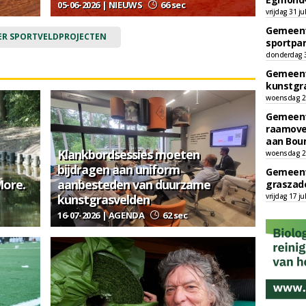
05-06-2026 | NIEUWS
66 sec
vrijdag 31 ju
Gemeent
ER SPORTVELDPROJECTEN
sportpar
donderdag 30
Gemeent
kunstgra
woensdag 29
Gemeent
raamove
aan Bou
Klankbordsessies moeten
woensdag 29
bijdragen aan uniform
Gemeent
More.
aanbesteden van duurzame
graszade
kunstgrasvelden
vrijdag 17 ju
16-07-2026 | AGENDA
62 sec