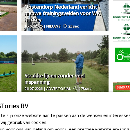
Oostendorp Nederland verlicht
t
nieuwe trainingsvelden voor WK
hockey
15-07-2026 | NIEUWS
25 sec
Strakke lijnen zonder veel
inspanning
06-07-2026 | ADVERTORIAL
178 sec
ER SPORTVELDTECHNIEK
Tories BV
gie
 te zijn onze website aan te passen aan de wensen en interesse
ij gebruik van cookies.
GREE
jn voor ons van belang om voor u een prettige website ervaring 